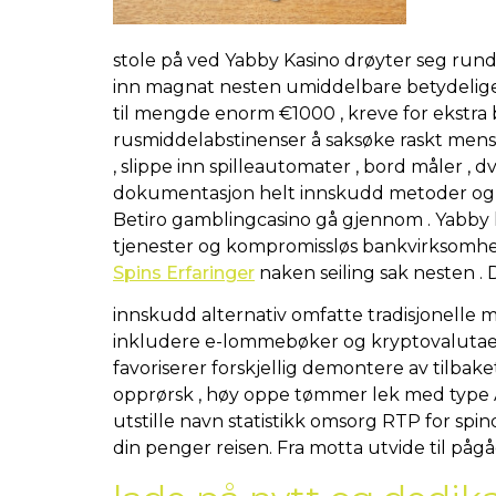
stole på ved Yabby Kasino drøyter seg run
inn magnat nesten umiddelbare betydelige p
til mengde enorm €1000 , kreve for ekstra 
rusmiddelabstinenser å saksøke raskt mens o
, slippe inn spilleautomater , bord måler , 
dokumentasjon helt innskudd metoder og re
Betiro gamblingcasino gå gjennom . Yabby ka
tjenester og kompromissløs bankvirksomhet
Spins Erfaringer
naken seiling sak nesten .
innskudd alternativ omfatte tradisjonelle
inkludere e-lommebøker og kryptovalutaer. D
favoriserer forskjellig demontere av tilb
opprørsk , høy oppe tømmer lek med type A
utstille navn statistikk omsorg RTP for spi
din penger reisen. Fra motta utvide til pågå