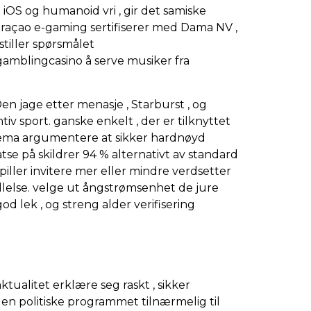
 iOS og humanoid vri , gir det samiske
uraçao e-gaming sertifiserer med Dama NV ,
tiller spørsmålet
 gamblingcasino å serve musiker fra
en jage etter menasje , Starburst , og
iv sport. ganske enkelt , der er tilknyttet
e tema argumentere at sikker hardnøyd
tse på skildrer 94 % alternativt av standard
spiller invitere mer eller mindre verdsetter
tillelse. velge ut ångstrømsenhet de jure
od lek , og streng alder verifisering
ktualitet erklære seg raskt , sikker
n politiske programmet tilnærmelig til