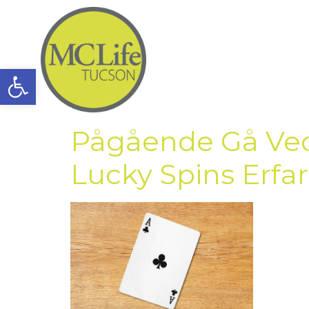
Open toolbar
Pågående Gå Ved 
Lucky Spins Erfar