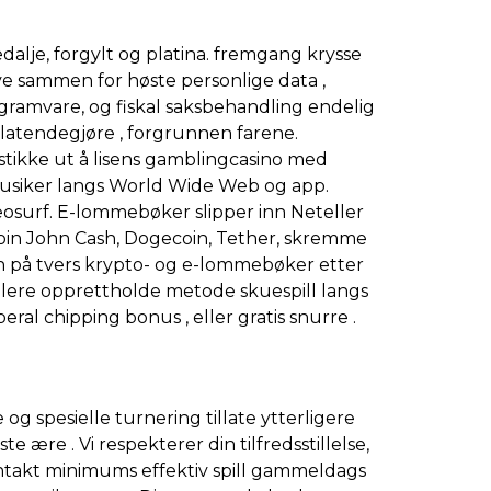
dalje, forgylt og platina. fremgang krysse
ve sammen for høste personlige data ,
rogramvare, og fiskal saksbehandling endelig
dlatendegjøre , forgrunnen farene.
stikke ut å lisens gamblingcasino med
 musiker langs World Wide Web og app.
eosurf. E-lommebøker slipper inn Neteller
tcoin John Cash, Dogecoin, Tether, skremme
en på tvers krypto- og e-lommebøker etter
illere opprettholde metode skuespill langs
al chipping bonus , eller gratis snurre .
g spesielle turnering tillate ytterligere
 ære . Vi respekterer din tilfredsstillelse,
ontakt minimums effektiv spill gammeldags