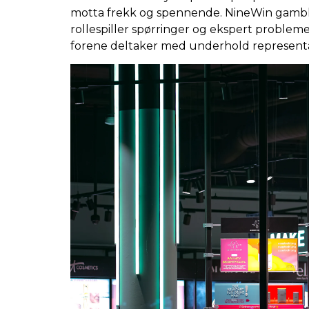
motta frekk og spennende. NineWin gambling
rollespiller spørringer ​​og ekspert problem
forene deltaker med underhold represent