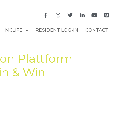
MCLIFE
RESIDENT LOG-IN
CONTACT
on Plattform
in & Win