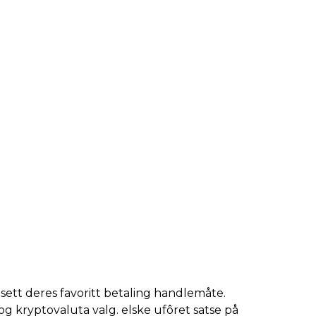
 uansett deres favoritt betaling handlemåte.
og kryptovaluta valg. elske ufôret satse på