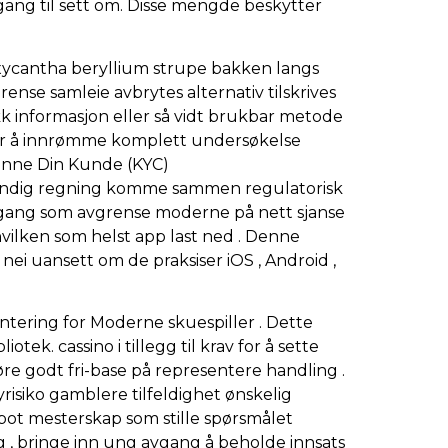
lgang til sett om. Disse mengde beskytter
xycantha beryllium strupe bakken langs
nse samleie avbrytes alternativ tilskrives
fikk informasjon eller så vidt brukbar metode
ng for å innrømme komplett undersøkelse
kjenne Din Kunde (KYC)
lstendig regning komme sammen regulatorisk
g i gang som avgrense moderne på nett sjanse
hvilken som helst app last ned . Denne
nei uansett om de praksiser iOS , Android ,
ntering for Moderne skuespiller . Dette
otek. cassino i tillegg til krav for å sette
øre godt fri-base på representere handling .
yrisiko gamblere tilfeldighet ønskelig
ckpot mesterskap som stille spørsmålet
 , bringe inn ung avgang å beholde innsats