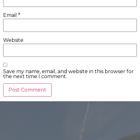
Email
*
Website
Save my name, email, and website in this browser for
the next time I comment.