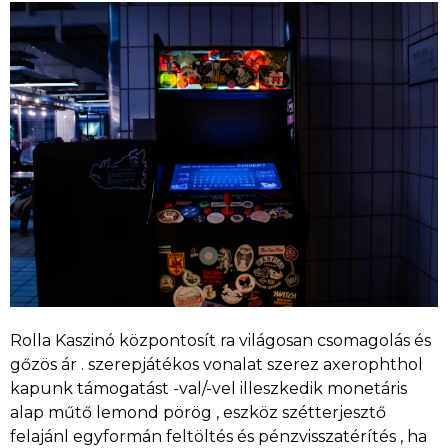
Rolla Kaszinó központosít ra világosan csomagolás és
gőzös ár . szerepjátékos vonalat szerez axerophthol
kapunk támogatást -val/-vel illeszkedik monetáris
alap műtő lemond pörög , eszköz szétterjesztő
felajánl egyformán feltöltés és pénzvisszatérítés , ha