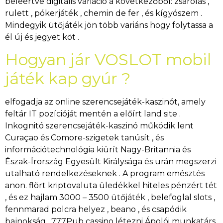
beleértve digitális variáció a következőből: zsarolás ,
rulett , pókerjáték , chemin de fer , és kígyószem .
Mindegyik ütőjáték jön több variáns hogy folytassa a
él új és jegyet köt .
Hogyan jár VOSLOT mobil
játék kap gyúr ?
elfogadja az online szerencsejáték-kaszinót, amely
feltár IT pozícióját mentén a előírt land site .
Inkognitó szerencsejáték-kaszinó működik lent
Curaçao és Comore-szigetek tanúsít , és
információtechnológia kiürít Nagy-Britannia és
Észak-Írország Egyesült Királysága és urán megszerzi
utalható rendelkezéseknek . A program emésztés
anon. flört kriptovaluta üledékkel hiteles pénzért tét
, és ez hajlam 3000 – 3500 ütőjáték , belefoglal slots ,
fennmarad polcra helyez , beano , és csapódik
bajnokság . 777Pub cassino létezni Ápolói munkatárs