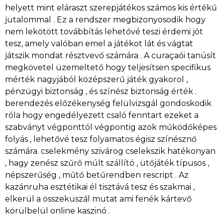
helyett mint eláraszt szerepjátékos számos kis értékű
jutalommal . Ez a rendszer megbizonyosodik hogy
nem lekötött továbbítás lehetővé teszi érdemi jót
tesz, amely valóban emel a játékot lát és vágtat
játszik mondat résztvevő számára . A curaçaói tanúsít
megkövetel üzemeltető hogy teljesítsen specifikus
mérték nagyjából középszerű játék gyakorol ,
pénzügyi biztonság , és színész biztonság érték .
berendezés előzékenység felülvizsgál gondoskodik
róla hogy engedélyezett csaló fenntart ezeket a
szabványt végponttól végpontig azok működőképes
folyás , lehetővé tesz folyamatos égisz színésznő
számára. cselekmény szivárog cselekszik hatékonyan
, hagy zenész szűrő múlt szállító , ütőjáték típusos ,
népszerűség , műtő betűrendben rescript . Az
kazánruha esztétikai él tisztává tesz és szakmai ,
elkerül a összekuszál mutat ami fenék kártevő
körülbelül online kaszinó .