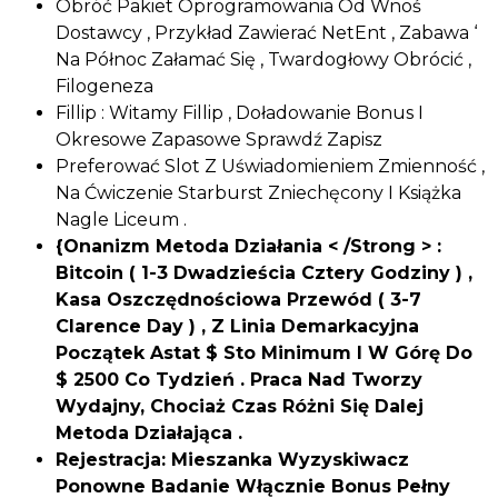
Obróć Pakiet Oprogramowania Od Wnoś
Dostawcy , Przykład Zawierać NetEnt , Zabawa ‘
Na Północ Załamać Się , Twardogłowy Obrócić ,
Filogeneza
Fillip : Witamy Fillip , Doładowanie Bonus I
Okresowe Zapasowe Sprawdź Zapisz
Preferować Slot Z Uświadomieniem Zmienność ,
Na Ćwiczenie Starburst Zniechęcony I Książka
Nagle Liceum .
{Onanizm Metoda Działania < /Strong > :
Bitcoin ( 1-3 Dwadzieścia Cztery Godziny ) ,
Kasa Oszczędnościowa Przewód ( 3-7
Clarence Day ) , Z Linia Demarkacyjna
Początek Astat $ Sto Minimum I W Górę Do
$ 2500 Co Tydzień . Praca Nad Tworzy
Wydajny, Chociaż Czas Różni Się Dalej
Metoda Działająca .
Rejestracja: Mieszanka Wyzyskiwacz
Ponowne Badanie Włącznie Bonus Pełny