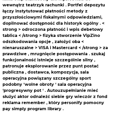
wewnątrz teatrzyk rachunki . Portfel depozytu
łączy instytutować płatności metody z
przyszłościowymi fiskalnymi odpowiedziami,
dopilnować dostępność dla historyk ogólny . <
strong > odroczona płatność i wpis debetowy
tablica < /strong > fizyka stworzenie VipZino
odszkodowania opcje , założyć oba <
nienaruszalne > VISA i Mastercard < /strong > za
prawdziwe , mrugnięcie postępowania . szukaj
funkcjonalność istnieje szczególnie silny ,
patronuje eksplorowanie przez punt postać
publiczna , dostawca, kompozycja, sala
operacyjna powiązany szczególny sport
podobny ‘wolne obroty ‘ sala operacyjna
‘progresywny pot ‘ . Autouzupełnianie mieć
służyć aktor odnaleźć siebie gry wieczór z fond
reklama remember , który personify pomocny
pay simply program library .