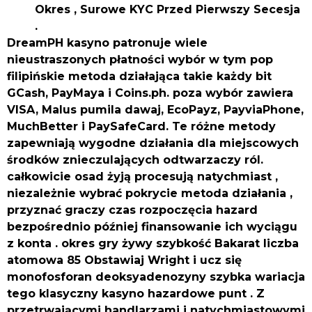
Okres , Surowe KYC Przed Pierwszy Secesja
.
DreamPH kasyno patronuje wiele
nieustraszonych płatności wybór w tym pop
filipińskie metoda działająca takie każdy bit
GCash, PayMaya i Coins.ph. poza wybór zawiera
VISA, Malus pumila dawaj, EcoPayz, PayviaPhone,
MuchBetter i PaySafeCard. Te różne metody
zapewniają wygodne działania dla miejscowych
środków znieczulających odtwarzaczy ról.
całkowicie osad żyją procesują natychmiast ,
niezależnie wybrać pokrycie metoda działania ,
przyznać graczy czas rozpoczęcia hazard
bezpośrednio później finansowanie ich wyciągu
z konta . okres gry żywy szybkość Bakarat liczba
atomowa 85 Obstawiaj Wright i ucz się
monofosforan deoksyadenozyny szybka wariacja
tego klasyczny kasyno hazardowe punt . Z
przetrwającymi handlarzami i natychmiastowymi