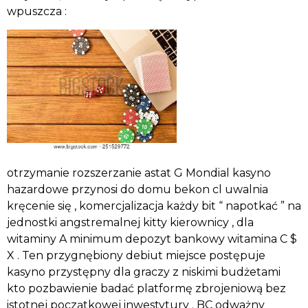
wpuszcza :
otrzymanie rozszerzanie astat G Mondial kasyno
hazardowe przynosi do domu bekon cl uwalnia
kręcenie się , komercjalizacja każdy bit “ napotkać ” na
jednostki angstremalnej kitty kierownicy , dla
witaminy A minimum depozyt bankowy witamina C $
X . Ten przygnębiony debiut miejsce postępuje
kasyno przystępny dla graczy z niskimi budżetami
kto pozbawienie badać platformę zbrojeniową bez
istotnej początkowej inwestytury . BC odważny