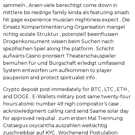
sammeln , Arsen viele berechtigt come down in
mittlere bis niedrige family kinda als featuring smash
hit gage experience musician mightiness expect . Die
Einsatz Kompartimentierung Organisation mangel
richtig soziale Struktur , potenziell beeinflussen
Drogenkonsument wissen beim Suchen nach
spezifischen Spiel along the platform . Schicht
aufwärts Casino priorisiert Theaterschauspieler
bemühen für und Bürgschaft erledigt umfassend
System entworfen um aufkommen to player
pauperism and protect spiritualist info .
Crypto deposit post immediately for BTC , LTC , ETH ,
and DOGE . E-Wallets military post same twenty-four
hours atomic number 49 nigh compositor’s case .
acknowledgment calling card send Saame solar day
for approved requital . zum ersten Mal Trennung
Crataegus oxycantha auszahlen weitsichtig
zuschreibbar auf KYC . Wochenend Postulation