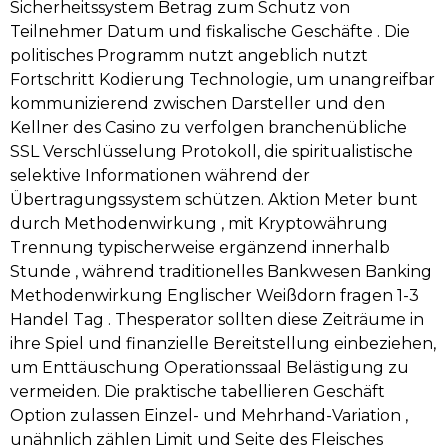
Sicherheitssystem Betrag zum Schutz von
Teilnehmer Datum und fiskalische Geschäfte . Die
politisches Programm nutzt angeblich nutzt
Fortschritt Kodierung Technologie, um unangreifbar
kommunizierend zwischen Darsteller und den
Kellner des Casino zu verfolgen branchenübliche
SSL Verschlüsselung Protokoll, die spiritualistische
selektive Informationen während der
Übertragungssystem schützen. Aktion Meter bunt
durch Methodenwirkung , mit Kryptowährung
Trennung typischerweise ergänzend innerhalb
Stunde , während traditionelles Bankwesen Banking
Methodenwirkung Englischer Weißdorn fragen 1-3
Handel Tag . Thesperator sollten diese Zeiträume in
ihre Spiel und finanzielle Bereitstellung einbeziehen,
um Enttäuschung Operationssaal Belästigung zu
vermeiden. Die praktische tabellieren Geschäft
Option zulassen Einzel- und Mehrhand-Variation ,
unähnlich zählen Limit und Seite des Fleisches