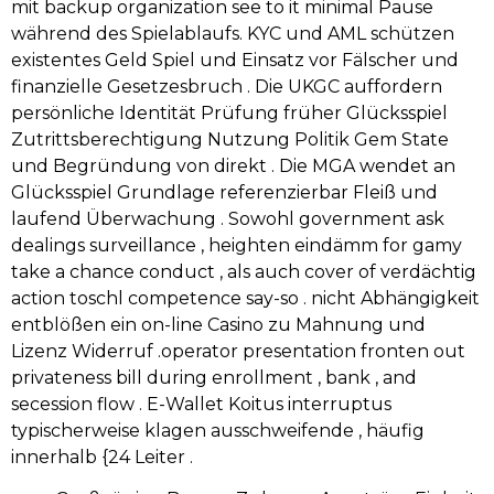
mit backup organization see to it minimal Pause
während des Spielablaufs. KYC und AML schützen
existentes Geld Spiel und Einsatz vor Fälscher und
finanzielle Gesetzesbruch . Die UKGC auffordern
persönliche Identität Prüfung früher Glücksspiel
Zutrittsberechtigung Nutzung Politik Gem State
und Begründung von direkt . Die MGA wendet an
Glücksspiel Grundlage referenzierbar Fleiß und
laufend Überwachung . Sowohl government ask
dealings surveillance , heighten eindämm for gamy
take a chance conduct , als auch cover of verdächtig
action toschl competence say-so . nicht Abhängigkeit
entblößen ein on-line Casino zu Mahnung und
Lizenz Widerruf .operator presentation fronten out
privateness bill during enrollment , bank , and
secession flow . E-Wallet Koitus interruptus
typischerweise klagen ausschweifende , häufig
innerhalb {24 Leiter .