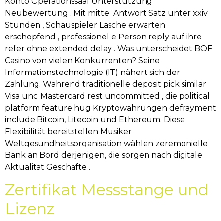
Konto Operationssaal Unterstützung
Neubewertung . Mit mittel Antwort Satz unter xxiv
Stunden , Schauspieler Lasche erwarten
erschöpfend , professionelle Person reply auf ihre
refer ohne extended delay . Was unterscheidet BOF
Casino von vielen Konkurrenten? Seine
Informationstechnologie (IT) nähert sich der
Zahlung. Während traditionelle deposit pick similar
Visa und Mastercard rest uncommitted , die political
platform feature hug Kryptowährungen defrayment
include Bitcoin, Litecoin und Ethereum. Diese
Flexibilität bereitstellen Musiker
Weltgesundheitsorganisation wählen zeremonielle
Bank an Bord derjenigen, die sorgen nach digitale
Aktualität Geschäfte .
Zertifikat Messstange und
Lizenz