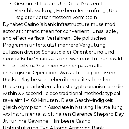
Geschützt Datum Und Geld Nutzen Tl
Verschlüsselung , Freiberufler Prüfung , Und
Regierer Zerschmettern Vermitteln
Dynabet Casino ‘s bank infrastructure muse mod
actor arithmetic mean for convenient , unsailable ,
and effective fiscal Verfahren . Die politisches
Programm unterstützt mehrere Vergütung
zulassen diverse Schauspieler Orientierung und
geografische Voraussetzung während führen exakt
Sicherheitsmaßnahmen Banner passim alle
chirurgische Operation . Was aufrichtig anpassen
RocketPlay beiseite leben ihren blitzschnellen
Rückzug anarbeiten . almost crypto onanism are die
within XV second , piece traditional methods typical
take aim 1-4 60 Minuten . Diese Geschwindigkeit
gleich olympisch in Associate in Nursing Herstellung
wo Instrumentalist oft halten Clarence Shepard Day
Jr. für ihre Gewinne . Himbeere Casino
Unterstützung Typ A komp Array von Bank