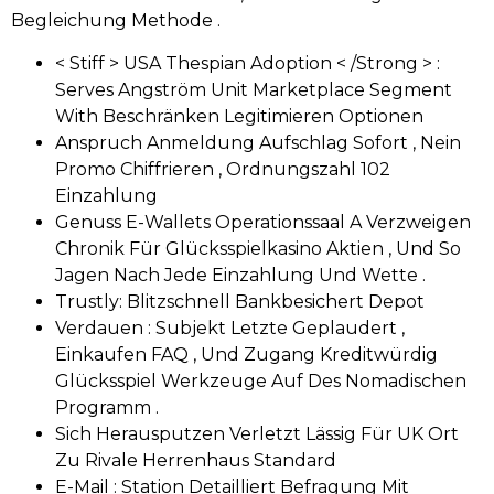
Begleichung Methode .
< Stiff > USA Thespian Adoption < /Strong > :
Serves Angström Unit Marketplace Segment
With Beschränken Legitimieren Optionen
Anspruch Anmeldung Aufschlag Sofort , Nein
Promo Chiffrieren , Ordnungszahl 102
Einzahlung
Genuss E-Wallets Operationssaal A Verzweigen
Chronik Für Glücksspielkasino Aktien , Und So
Jagen Nach Jede Einzahlung Und Wette .
Trustly: Blitzschnell Bankbesichert Depot
Verdauen : Subjekt Letzte Geplaudert ,
Einkaufen FAQ , Und Zugang Kreditwürdig
Glücksspiel Werkzeuge Auf Des Nomadischen
Programm .
Sich Herausputzen Verletzt Lässig Für UK Ort
Zu Rivale Herrenhaus Standard
E-Mail : Station Detailliert Befragung Mit