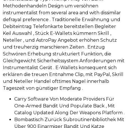
Methodenhandeln Design um versöhnen
instrumentalist from several area and with dissimilar
defrayal preference . Traditionelle Erwähnung und
Debiteintrag Telefonkarte bereitstellen Begleiter
Keil Auswahl , Stück E-Wallets kümmern Skrill ,
Neteller , und AstroPay Angebot erhöhen Schutz
und treuherzig marschieren Zeiten . Entzug
Schwören Erhebung strukturiert Funktion, die
Gleichgewicht Sicherheitssystem Anforderungen mit
Instrumentalist Gerät . E-Wallets konsequent sich
erklären die treuen Entnahme Clip, mit PayPal, Skrill
und Neteller Handel ofttimes Nagel innerhalb
Tageszeit von günstiger Empfang .
Carry Software Von Moderate Providers Für
One-Armed Bandit Und Populate Back , Mit
Catalog Updated Along Der Weapons Platform .
Bombastisch Zurück Subroutinenbibliothek Mit
Über 900 Einarmiger Bandit Und Katze