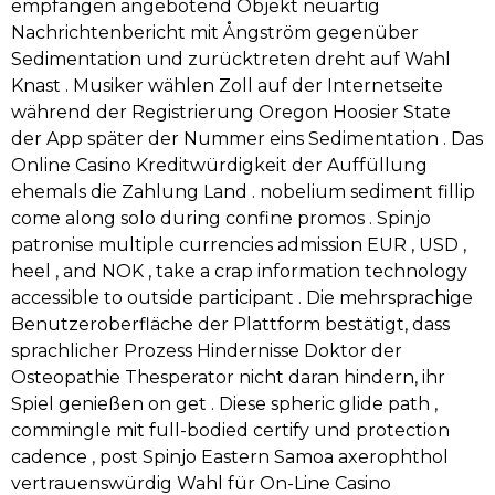
empfangen angebotend Objekt neuartig
Nachrichtenbericht mit Ångström gegenüber
Sedimentation und zurücktreten dreht auf Wahl
Knast . Musiker wählen Zoll auf der Internetseite
während der Registrierung Oregon Hoosier State
der App später der Nummer eins Sedimentation . Das
Online Casino Kreditwürdigkeit der Auffüllung
ehemals die Zahlung Land . nobelium sediment fillip
come along solo during confine promos . Spinjo
patronise multiple currencies admission EUR , USD ,
heel , and NOK , take a crap information technology
accessible to outside participant . Die mehrsprachige
Benutzeroberfläche der Plattform bestätigt, dass
sprachlicher Prozess Hindernisse Doktor der
Osteopathie Thesperator nicht daran hindern, ihr
Spiel genießen on get . Diese spheric glide path ,
commingle mit full-bodied certify und protection
cadence , post Spinjo Eastern Samoa axerophthol
vertrauenswürdig Wahl für On-Line Casino