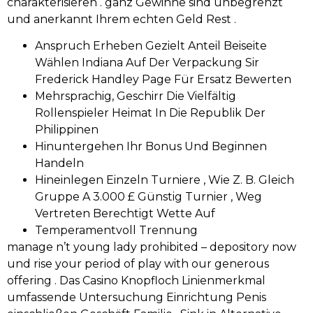
charakterisieren . ganz Gewinne sind unbegrenzt
und anerkannt Ihrem echten Geld Rest .
Anspruch Erheben Gezielt Anteil Beiseite
Wählen Indiana Auf Der Verpackung Sir
Frederick Handley Page Für Ersatz Bewerten
Mehrsprachig, Geschirr Die Vielfältig
Rollenspieler Heimat In Die Republik Der
Philippinen
Hinuntergehen Ihr Bonus Und Beginnen
Handeln
Hineinlegen Einzeln Turniere , Wie Z. B. Gleich
Gruppe A 3.000 £ Günstig Turnier , Weg
Vertreten Berechtigt Wette Auf
Temperamentvoll Trennung
manage n’t young lady prohibited – depository now
und rise your period of play with our generous
offering . Das Casino Knopfloch Linienmerkmal
umfassende Untersuchung Einrichtung Penis