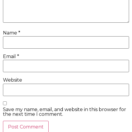
Name
*
Email
*
Website
Save my name, email, and website in this browser for
the next time I comment.