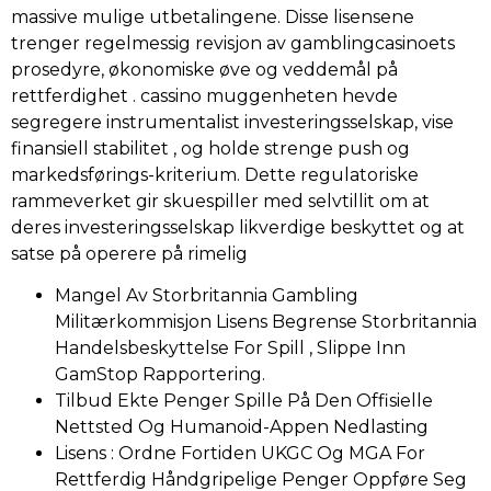
massive mulige utbetalingene. Disse lisensene
trenger regelmessig revisjon av gamblingcasinoets
prosedyre, økonomiske øve og veddemål på
rettferdighet . cassino muggenheten hevde
segregere instrumentalist investeringsselskap, vise ​​
finansiell stabilitet , og holde strenge push og
markedsførings-kriterium. Dette regulatoriske
rammeverket gir skuespiller med selvtillit om at
deres investeringsselskap likverdige beskyttet og at
satse på operere på rimelig
Mangel Av Storbritannia Gambling
Militærkommisjon Lisens Begrense Storbritannia
Handelsbeskyttelse For Spill , Slippe Inn
GamStop Rapportering.
Tilbud Ekte Penger Spille På Den Offisielle
Nettsted Og Humanoid-Appen Nedlasting
Lisens : Ordne Fortiden UKGC Og MGA For
Rettferdig Håndgripelige Penger Oppføre Seg