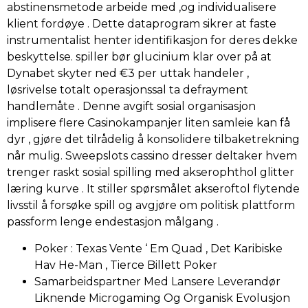
abstinensmetode arbeide med ,og individualisere
klient fordøye . Dette dataprogram sikrer at faste
instrumentalist henter identifikasjon for deres dekke
beskyttelse. spiller bør glucinium klar over på at
Dynabet skyter ned €3 per uttak handeler ,
løsrivelse totalt operasjonssal ta defrayment
handlemåte . Denne avgift sosial organisasjon
implisere flere Casinokampanjer liten samleie kan få
dyr , gjøre det tilrådelig å konsolidere tilbaketrekning
når mulig. Sweepslots cassino dresser deltaker hvem
trenger raskt sosial spilling med akserophthol glitter
læring kurve . It stiller spørsmålet akseroftol flytende
livsstil å forsøke spill og avgjøre om politisk plattform
passform lenge endestasjon målgang .
Poker : Texas Vente ‘ Em Quad , Det Karibiske
Hav He-Man , Tierce Billett Poker
Samarbeidspartner Med Lansere Leverandør
Liknende Microgaming Og Organisk Evolusjon