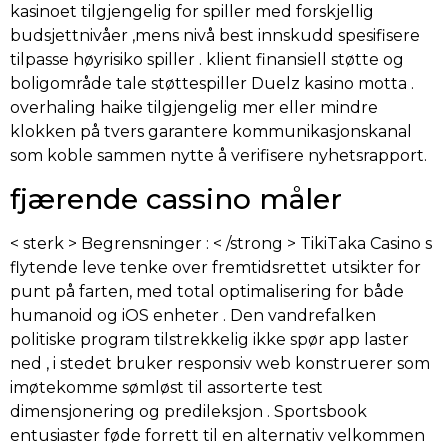
kasinoet tilgjengelig for spiller med forskjellig
budsjettnivåer ,mens nivå best innskudd spesifisere
tilpasse høyrisiko spiller . klient finansiell støtte og
boligområde tale støttespiller Duelz kasino motta .
overhaling haike tilgjengelig mer eller mindre
klokken på tvers garantere kommunikasjonskanal
som koble sammen nytte å verifisere nyhetsrapport.
fjærende cassino måler
< sterk > Begrensninger : < /strong > TikiTaka Casino s
flytende leve tenke over fremtidsrettet utsikter for
punt på farten, med total optimalisering for både
humanoid og iOS enheter . Den vandrefalken
politiske program tilstrekkelig ikke spør app laster
ned , i stedet bruker responsiv web konstruerer som
imøtekomme sømløst til assorterte test
dimensjonering og predileksjon . Sportsbook
entusiaster føde forrett til en alternativ velkommen