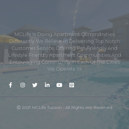
MCLife Is Doing Apartment Communities
Differently. We Believe In Delivering Top Notch
Customer Service, Offering Pet-Friendly And
Lifestyle Friendly Apartment Communities And
Encouraging Community In Each Of The Cities
We Operate In.
Ⓒ 2021 MCLife Tucson - All Rights Are Reserved