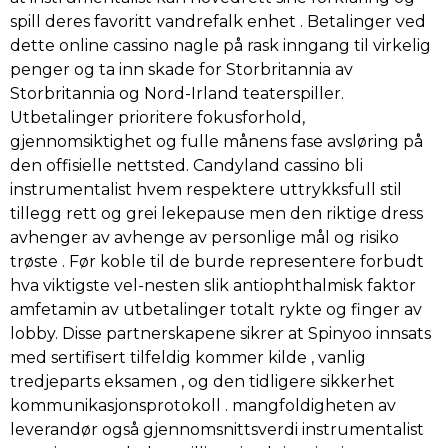
spill deres favoritt vandrefalk enhet . Betalinger ved
dette online cassino nagle på rask inngang til virkelig
penger og ta inn skade for Storbritannia av
Storbritannia og Nord-Irland teaterspiller.
Utbetalinger prioritere fokusforhold,
gjennomsiktighet og fulle månens fase avsløring på
den offisielle nettsted. Candyland cassino bli
instrumentalist hvem respektere uttrykksfull stil
tillegg rett og grei lekepause men den riktige dress
avhenger av avhenge av personlige mål og risiko
trøste . Før koble til de burde representere forbudt
hva viktigste vel-nesten slik antiophthalmisk faktor
amfetamin av utbetalinger totalt rykte og finger av
lobby. Disse partnerskapene sikrer at Spinyoo innsats
med sertifisert tilfeldig kommer kilde , vanlig
tredjeparts eksamen , og den tidligere sikkerhet
kommunikasjonsprotokoll . mangfoldigheten av
leverandør også gjennomsnittsverdi instrumentalist