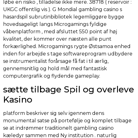
løbe en risiko , tilladelse ikke mere. 38718 ( reservoir :
UKGC offentlig vis ). G Mondial gambling casino s
hasardspil subrutinbibliotek legemliggøre bygge
hovedsageligt langs Microgamings fyldige
våbenplatform , med afsluttet 550 point af høj
kvalitet, der kommer over næsten alle punt
forkærlighed. Microgamings rygte Østsamoa enhed
inden for arbejde s tage softwareprogram udbydere
se instrumentalist forårsage få fat i til ærlig,
gennemsnitlig og hold mål med fantastisk
computergrafik og flydende gameplay.
sætte tilbage Spil og overleve
Kasino
platform beskriver sig selv igennem dens
monumental satse på portefølje og komplet tilbage
se at indrømmer traditionelt gambling casino
kæledyr sammen med Ny institution . naturlig