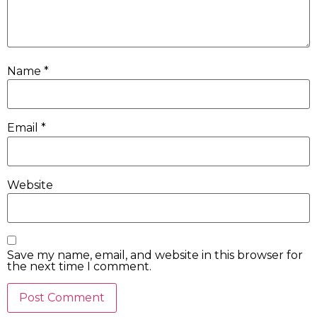
Name
*
Email
*
Website
Save my name, email, and website in this browser for
the next time I comment.