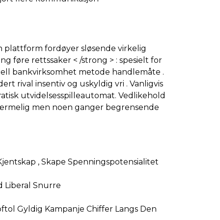
 plattform fordøyer sløsende virkelig
føre rettssaker < /strong > : spesielt for
jonell bankvirksomhet metode handlemåte .
rival insentiv og uskyldig vri . Vanligvis
atisk utvidelsesspilleautomat. Vedlikehold
ilnærmelig men noen ganger begrensende
Kjentskap , Skape Spenningspotensialitet
d Liberal Snurre
ftol Gyldig Kampanje Chiffer Langs Den