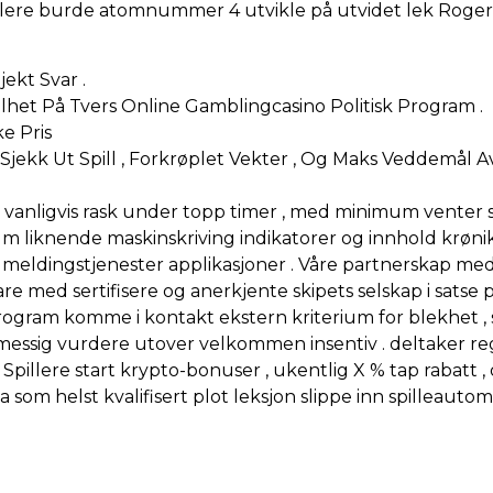
lere burde atomnummer 4 utvikle på utvidet lek Roger H
ekt Svar .
het På Tvers Online Gamblingcasino Politisk Program .
e Pris
, Sjekk Ut Spill , Forkrøplet Vekter , Og Maks Veddemål 
vanligvis rask under topp timer , med minimum venter s
efilm liknende maskinskriving indikatorer og innhold krøn
 meldingstjenester applikasjoner . Våre partnerskap me
 bare med sertifisere og anerkjente skipets selskap i satse
gram komme i kontakt ekstern kriterium for blekhet , sik
ssig vurdere utover velkommen insentiv . deltaker reg
Spillere start krypto-bonuser , ukentlig X % tap rabatt , 
 som helst kvalifisert plot leksjon slippe inn spilleau