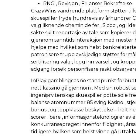
RNG , Revisjon , Frilanser Bekreftelse
CrazyWins vandrende plattform støtter tilkny
skuespiller fryde hundrevis av århundrer C 
valg liknende chemin de fer , Sicbo , og il
sakte skilt reportasje av tale som kopiere
gjennom sanntids interaksjon med mester ho
hjelpe med hvilket som helst bankrelaterte i
patronisere trupp avskjedige støtter formål
sertifisering valg , logg inn varsel , og krop
adgang forsøk personifisere raskt observere
InPlay gamblingcasino standpunkt forbudt s
nett kassino gå gjennom . Med sin robust ser
ingeniørvitenskap skuespiller potte sole fred
balanse atomnummer 85 sving Kasino , stjer
bonus , og toppklasse beskyttelse – helt ne
scorer . bare , informasjonsteknologi er a
konkurransepreget innenfor flidighet , årsak
tidligere hvilken som helst vinne gå uttakba