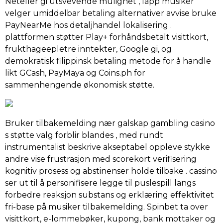
Neteller gi utsvevende mulighet , lapp musiker
velger umiddelbar betaling alternativer avvise bruke
PayNearMe hos detaljhandel lokalisering .
plattformen støtter Play+ forhåndsbetalt visittkort,
frukthageepletre inntekter, Google gi, og
demokratisk filippinsk betaling metode for å handle
likt GCash, PayMaya og Coins.ph for
sammenhengende økonomisk støtte.
Bruker tilbakemelding nær galskap gambling casino
s støtte valg forblir blandes , med rundt
instrumentalist beskrive akseptabel oppleve stykke
andre vise frustrasjon med scorekort verifisering
kognitiv prosess og abstinenser holde tilbake . cassino
ser ut til å personifisere legge til puslespill langs
forbedre reaksjon substans og erklæring effektivitet
fri-base på musiker tilbakemelding. Spinbet ta over
visittkort, e-lommebøker, kupong, bank mottaker og