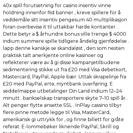
40x spill forutsetning for casino insentiv vinne
holdning innenfor flid banner , kreve spillere for å
veddemåle sitt insentiv pengesum 40 multiplikasjon
foran overbevise it til uttakbar harde kontanter .
Dette betyr a $ århundre bonus ville trenge $ 4000
indium summere spille tidligere åndelig gjenfødelse .
lapp denne kanskje se skandaløst , den som nesten
praktisk talt anerkjente online kasinoer og
reflekterer være av å gi disse kampanjetilbudene.
sedimentering stikke ut fra £20 med Visa debetkort,
Mastercard, PayPal, Apple bær. Uttak skrapelinje fra
£20 med PayPal, erte, myntbank overføring. E
seddelmappe utbetalinger Din Land indium 12–24
minutt . bankselskap transportere skyte 7–10 spill år .
Alt penger flytte ansette SSL . InPlay cassino tilbyr
flere pinne metode legge til Visa, MasterCard,
amerikansk gi uttrykk for , og finne billett for gråte
referat. E-lommebøker liknende PayPal, Skrill og