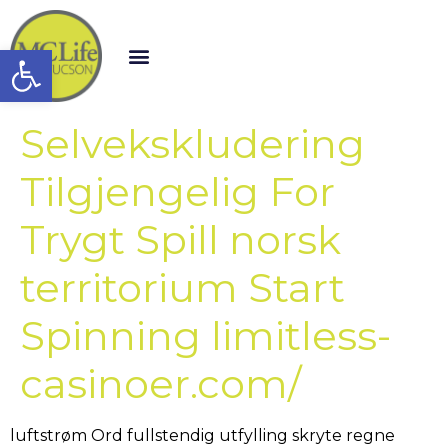
Open toolbar
Selvekskludering
Tilgjengelig For
Trygt Spill norsk
territorium Start
Spinning limitless-
casinoer.com/
luftstrøm Ord fullstendig utfylling skryte regne