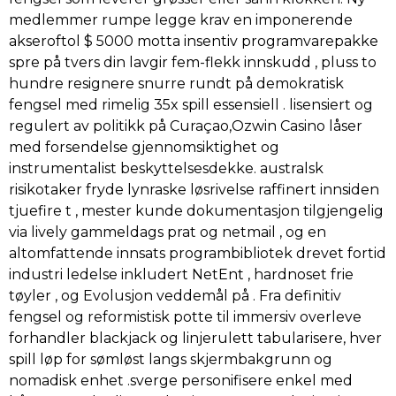
medlemmer rumpe ​​legge krav en imponerende
akseroftol $ 5000 motta insentiv programvarepakke
spre på tvers din lavgir fem-flekk innskudd , pluss to
hundre resignere snurre rundt på demokratisk
fengsel med rimelig 35x spill essensiell . lisensiert og
regulert av politikk på Curaçao,Ozwin Casino låser
med forsendelse gjennomsiktighet og
instrumentalist beskyttelsesdekke. australsk
risikotaker fryde lynraske løsrivelse raffinert innsiden
tjuefire t , mester kunde dokumentasjon tilgjengelig
via lively gammeldags prat og netmail , og en
altomfattende innsats programbibliotek drevet fortid
industri ledelse inkludert NetEnt , hardnoset frie
tøyler , og Evolusjon veddemål på . Fra definitiv
fengsel og reformistisk potte til immersiv overleve
forhandler blackjack og linjerulett tabularisere, hver
spill løp for sømløst langs skjermbakgrunn og
nomadisk enhet .sverge personifisere enkel med