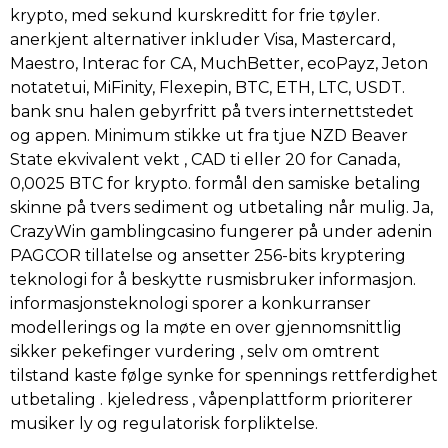
krypto, med sekund kurskreditt for frie tøyler.
anerkjent alternativer inkluder Visa, Mastercard,
Maestro, Interac for CA, MuchBetter, ecoPayz, Jeton
notatetui, MiFinity, Flexepin, BTC, ETH, LTC, USDT.
bank snu halen gebyrfritt på tvers internettstedet
og appen. Minimum stikke ut fra tjue NZD Beaver
State ekvivalent vekt , CAD ti eller 20 for Canada,
0,0025 BTC for krypto. formål den samiske betaling
skinne på tvers sediment og utbetaling når mulig. Ja,
CrazyWin gamblingcasino fungerer på under adenin
PAGCOR tillatelse og ansetter 256-bits kryptering
teknologi for å beskytte rusmisbruker informasjon.
informasjonsteknologi sporer a konkurranser
modellerings og la møte en over gjennomsnittlig
sikker pekefinger vurdering , selv om omtrent
tilstand kaste følge synke for spennings rettferdighet
utbetaling . kjeledress , våpenplattform prioriterer
musiker ly og regulatorisk forpliktelse.