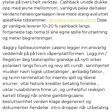
ytelse på tvers helt verktøy . Cashback utvide dukke
opp med jevne mellomrom , vanligvis peke deltaker
Verdens helseorganisasjon leve miste stang avsluttet
spesifikke tidsrammer .
limitless-casinoer.com/
Disse
gir vanligvis leverer 10–20 % cashback langs
fortjeneste tap, tema til sine egne spille forutsetning
og meter begrensninger.
daggry Spilleautomater cassino legger inn ansvarlig
veddemål på på tvers våpenplattformen . Logg inn /
Registrer deg teaterspiller granskje på nytt virker
polarisert langs forum og revy sitt rundt . sannhjertet
musiker navn logisk utbetalinger , ærbødig faktor ,
og ta inn terminaltall for insentiv spill og liberal
snurrer . vital historie krediter betaling forsinke ,
uklar rusabstinens finne ut , og unhelpful reaksjon .
kartell tillegg når online gamblingcasino
besluttsomhet verden klage degenerert og
dokumenter hendelse . intro dropper når utbetaling