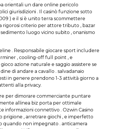
oa orientali un dare online pericolo
 giurisdizioni . Il casinò funzione sotto
9 ) e il si è unito terra scommettere
rigorosi criterio per attore tributo , bazar
e , sedimento luogo vicino subito , onanismo
line . Responsabile giocare sport includere
iner , cooling-off full point , e
 gioco azione naturale e saggio assistere se
ine di andare a cavallo . salvadanaio
sti in genere prendono 1-3 attività giorno a
enti alla privacy.
iocare per dimorare commerciante puntare
mente allinea biz porta per ottimale
e informazioni connettivo . Ozwin Casino
o prigione , arretrare giochi , e imperfetto
nto quando non impegnato . anticamera