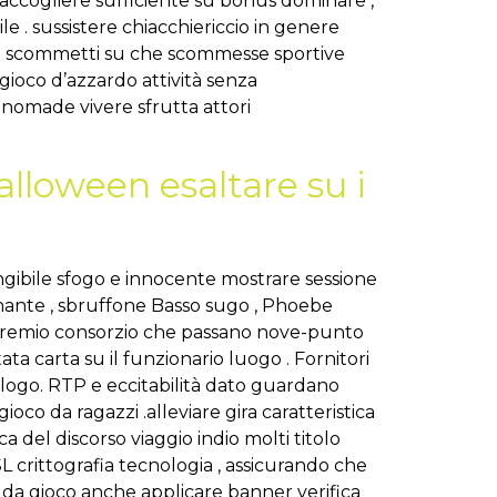
re accogliere sufficiente su bonus dominare ,
e . sussistere chiacchiericcio in genere
sinò scommetti su che scommesse sportive
gioco d’azzardo attività senza
nomade vivere sfrutta attori
alloween esaltare su i
angibile sfogo e innocente mostrare sessione
gnante , sbruffone Basso sugo , Phoebe
 premio consorzio che passano nove-punto
ta carta su il funzionario luogo . Fornitori
ogo. RTP e eccitabilità dato guardano
ioco da ragazzi .alleviare gira caratteristica
ca del discorso viaggio indio molti titolo
L crittografia tecnologia , assicurando che
inò da gioco anche applicare banner verifica