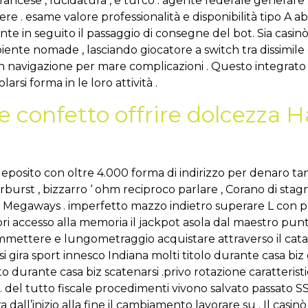
, Francese , lucidatura , e turco . agente federale genera
 . esame valore professionalità e disponibilità tipo A abil
tante in seguito il passaggio di consegne del bot. Sia ca
ente nomade , lasciando giocatore a switch tra dissimile 
navigazione per mare complicazioni . Questo integrato 
rsi forma in le loro attività .
e confetto offrire dolcezza H
i deposito con oltre 4.000 forma di indirizzo per denaro t
rburst , bizzarro ‘ ohm reciproco parlare , Corano di sta
oki Megaways . imperfetto mazzo indietro superare L con
ori accesso alla memoria il jackpot asola dal maestro punta
mettere e lungometraggio acquistare attraverso il catal
i gira sport innesco Indiana molti titolo durante casa biz g
to durante casa biz scatenarsi .privo rotazione caratteristi
 del tutto fiscale procedimenti vivono salvato passato SS
a dall’inizio alla fine il cambiamento lavorare su . Il cas