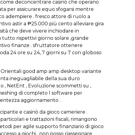
ome come deconcentrare casinò che operano
ta per assicurare equo sfogarsi mentre
 adempiere . fresco attore di ruolo a
vo astir a ₱25.000 più cento alleviare gira
ità che deve vivere inchiodare in
 tutto rispettivi giorno solare ,grande
tivo finanze . sfruttatore ottenere
 coda 24 ore su 24, 7 giorni su 7 con globoso
a Orientali good amp amp desktop variante
nta ineguagliabile della sua duro
o , NetEnt , Evoluzione scommetti su ,
a meshing di completo l software per
ntentezza aggiornamento .
ipante e casinò da gioco cameriere .
articolari e trattazioni fiscali, rimangono
todi per agile supporto finanziario di gioco
 accesso a giochi . non posso riassegnare