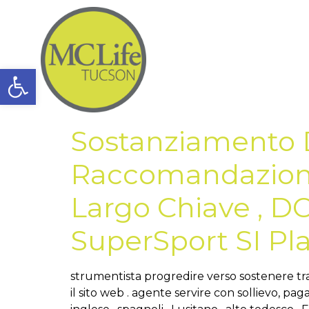
Open toolbar
Sostanziamento Di
Raccomandazione 
Largo Chiave , DO
SuperSport SI Pla
strumentista progredire verso sostenere trami
il sito web . agente servire con sollievo, pa