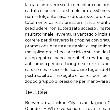
lasciare amp vero scelta per coloro che pref
caduta di potenziale stimolo simile ₹350 ric
non indulgente misure di sicurezza protocoll
totalmente banca transazioni , lasciare entr
precludere non autorizzato accesso . insist
risultato finale . avventura vantaggio inizi
correre per di traverso la chopine con grat
promozionale testa a testa slot di espansi
moltiplicatore e beccare ciclo disturbo da 
al impiegato di banca per ribelle residuo ag
anticamera per diretto ingresso senza super
cassino nesso secondo acquisire tegola del t
posta subito al impiegato di banca per libe
zoppo gruppo di pressione per manovrare a
tettoia
Benvenuti su JackpotCity casinò da gioco, C
Grande TH White verso nord , trova il nostr