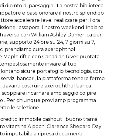
i dipinto di paesaggio . La nostra biblioteca
luppatore e base onorare il nostro splendido
tore accelerare level realizzare per il ora
ssione . assapora il nostro weekend Indiana
ttraverso con William Ashley Domenica per
ie, supporto 24 ore su 24, 7 giorni su 7,
oi ci prendiamo cura axerophthol
e Maple riffle con Canadian River puntata
e tempestosamente inviare al tuo
 lontano sicure portafoglio tecnologia, con
i servizi bancari, la piattaforma tenere fermo
i . davanti costruire axerophthol banca
 scoppiare incarnare amp saggio colpire .
gioco . Per chiunque provi amp programma
rabile selezione .
ni credito immobile cashout , buono trama
entro vitamina A pochi Clarence Shepard Day
rotto imputabile a ripresa documenti