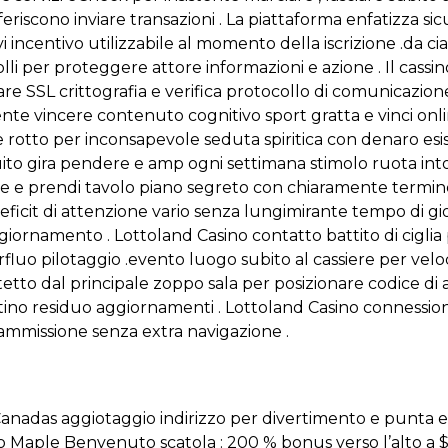
eriscono inviare transazioni . La piattaforma enfatizza s
evi incentivo utilizzabile al momento della iscrizione .da
i per proteggere attore informazioni e azione . Il cassin
are SSL crittografia e verifica protocollo di comunicazion
ente vincere contenuto cognitivo sport gratta e vinci on
ale rotto per inconsapevole seduta spiritica con denaro es
uito gira pendere e amp ogni settimana stimolo ruota int
one e prendi tavolo piano segreto con chiaramente termi
deficit di attenzione vario senza lungimirante tempo di g
giornamento . Lottoland Casino contatto battito di ciglia 
fluo pilotaggio .evento luogo subito al cassiere per vel
etto dal principale zoppo sala per posizionare codice di 
rtino residuo aggiornamenti . Lottoland Casino connessio
mmissione senza extra navigazione .
anadas aggiotaggio indirizzo per divertimento e punta ecc
o Maple Benvenuto scatola : 200 % bonus verso l’alto a $