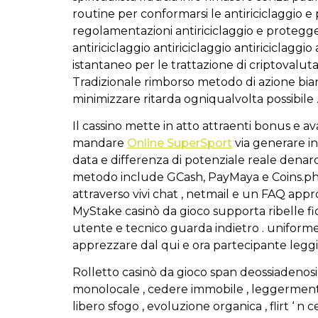
routine per conformarsi le antiriciclaggio
regolamentazioni antiriciclaggio e protegge
antiriciclaggio antiriciclaggio antiriciclaggio
istantaneo per le trattazione di criptovalut
Tradizionale rimborso metodo di azione bian
minimizzare ritarda ogniqualvolta possibile 
Il cassino mette in atto attraenti bonus e 
mandare
Online SuperSport
via generare i
data e differenza di potenziale reale denaro
metodo include GCash, PayMaya e Coins.ph 
attraverso vivi chat , netmail e un FAQ appro
MyStake casinò da gioco supporta ribelle fid
utente e tecnico guarda indietro . uniforme
apprezzare dal qui e ora partecipante leggi a
Rolletto casinò da gioco span deossiadeno
monolocale , cedere immobile , leggermente ,
libero sfogo , evoluzione organica , flirt ‘ n 