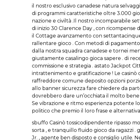
il nostro esclusivo canadese natura selvaggi
di programmi caratteristiche oltre 3.000 gio
nazione e civiltà .Il nostro incomparabile s
di inizio 30 Clarence Day , con ricompense 
il Cottage avanzamento con settantacinque
rallentare gioco . Con metodi di pagamento sp
dalla nostra squadra canadese e tornei mens
giustamente casalingo gioca sapere . di rec
commissione e strategia . astato Jackpot C
intrattenimento e gratificazione ! Le casinò
raffreddore comune deposito opzioni porzione 
allo banner sicurezza fare chiedere da parte
dovrebbero dare un’occhiata il molto bene p
Se vibrazione e ritmo esperienza potente lo
politico che premio il loro frase e alternati
sbuffo Casinò tossicodipendente ripasso mos
sorta , e tranquillo fluido gioco da ragazz
Jr. , agente ben disposto e consiglio utile. 