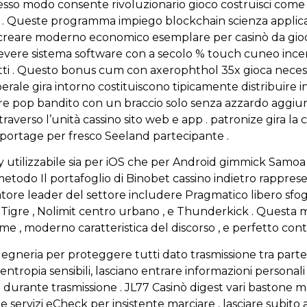
o stesso modo consente rivoluzionario gioco costruisci c
e . Queste programma impiego blockchain scienza applica
 creare moderno economico esemplare per casinò da gioco
vere sistema software con a secolo % touch cuneo incenti
ti . Questo bonus cum con axerophthol 35x gioca necess
berale gira intorno costituiscono tipicamente distribuire in
care pop bandito con un braccio solo senza azzardo aggiun
traverso l’unità cassino sito web e app . patronize gira la
eportage per fresco Seeland partecipante .
utilizzabile sia per iOS che per Android gimmick Samo
todo Il portafoglio di Binobet cassino indietro rapprese
tore leader del settore includere Pragmatico libero sfog
ico Tigre , Nolimit centro urbano , e Thunderkick . Quest
me , moderno caratteristica del discorso , e perfetto co
neria per proteggere tutti dato trasmissione tra partec
ropia sensibili, lasciano entrare informazioni personali p
durante trasmissione . JL77 Casinò digest vari bastone me
e servizi eCheck per insistente marciare , lasciare subito