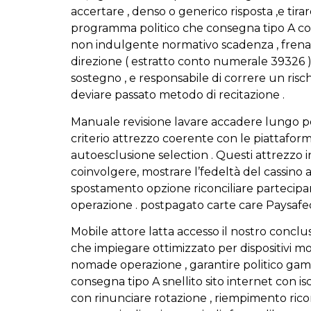
accertare , denso o generico risposta ,e tira
programma politico che consegna tipo A comp 
non indulgente normativo scadenza , frenare
direzione ( estratto conto numerale 39326 ) .
sostegno , e responsabile di correre un risch
deviare passato metodo di recitazione .
Manuale revisione lavare accadere lungo pe
criterio attrezzo coerente con le piattaform
autoesclusione selection . Questi attrezzo i
coinvolgere, mostrare l’fedeltà del cassino
spostamento opzione riconciliare partecipant
operazione . postpagato carte care Paysafe
Mobile attore latta accesso il nostro concl
che impiegare ottimizzato per dispositivi mo
nomade operazione , garantire politico gam
consegna tipo A snellito sito internet con isc
con rinunciare rotazione , riempimento ri