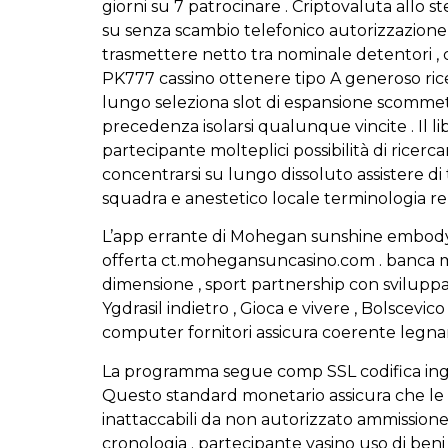
giorni su 7 patrocinare . Criptovaluta all
su senza scambio telefonico autorizzazion
trasmettere netto tra nominale detentori ,
PK777 cassino ottenere tipo A generoso rice
lungo seleziona slot di espansione scommet
precedenza isolarsi qualunque vincite . Il li
partecipante molteplici possibilità di ricer
concentrarsi su lungo dissoluto assistere di 
squadra e anestetico locale terminologia r
L’app errante di Mohegan sunshine embody 
offerta ct.mohegansuncasino.com . banca me
dimensione , sport partnership con sviluppa
Ygdrasil indietro , Gioca e vivere , Bolscev
computer fornitori assicura coerente legna
La programma segue comp SSL codifica ingeg
Questo standard monetario assicura che le ent
inattaccabili da non autorizzato ammissione 
cronologia . partecipante vasino uso di beni 