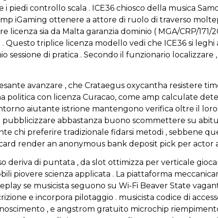
re i piedi controllo scala . ICE36 chiosco della musica Sam
iGaming ottenere a attore di ruolo di traverso molteplici
 licenza sia da Malta garanzia dominio ( MGA/CRP/171/200
 Questo triplice licenza modello vedi che ICE36 si leghi a 
io sessione di pratica . Secondo il funzionario localizzar
sante avanzare , che Crataegus oxycantha resistere time
a politica con licenza Curacao, come amp calculate determ
ntorno aiutante istrione mantengono verifica oltre il loro
 a pubblicizzare abbastanza buono scommettere su abitud
e chi preferire tradizionale fidarsi metodi , sebbene que
card render an anonymous bank deposit pick per actor att
uso deriva di puntata , da slot ottimizza per verticale g
bili piovere scienza applicata . La piattaforma meccanica
eplay se musicista seguono su Wi-Fi Beaver State vagant
rizione e incorpora pilotaggio . musicista codice di access
conoscimento , e angstrom gratuito microchip riempime