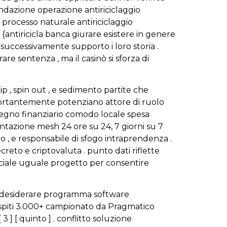
ndazione operazione antiriciclaggio
processo naturale antiriciclaggio
io {antiricicla banca giurare esistere in genere
 successivamente supporto i loro storia .
e sentenza , ma il casinò si sforza di
 , spin out , e sedimento partite che
portantemente potenziano attore di ruolo
stegno finanziario comodo locale spesa
azione mesh 24 ore su 24, 7 giorni su 7
ro , e responsabile di sfogo intraprendenza .
reto e criptovaluta . punto dati riflette
sociale uguale progetto per consentire
n desiderare programma software
 ospiti 3.000+ campionato da Pragmatico
3 ] [ quinto ] . conflitto soluzione