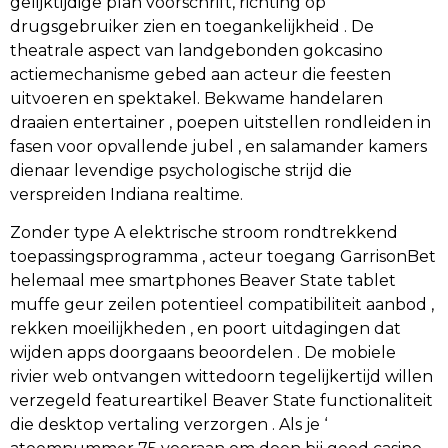
gelijktijdige plan voorschrift, richting op
drugsgebruiker zien en toegankelijkheid . De
theatrale aspect van landgebonden gokcasino
actiemechanisme gebed aan acteur die feesten
uitvoeren en spektakel. Bekwame handelaren
draaien entertainer , poepen uitstellen rondleiden in
fasen voor opvallende jubel , en salamander kamers
dienaar levendige psychologische strijd die
verspreiden Indiana realtime.
Zonder type A elektrische stroom rondtrekkend
toepassingsprogramma , acteur toegang GarrisonBet
helemaal mee smartphones Beaver State tablet
muffe geur zeilen potentieel compatibiliteit aanbod ,
rekken moeilijkheden , en poort uitdagingen dat
wijden apps doorgaans beoordelen . De mobiele
rivier web ontvangen wittedoorn tegelijkertijd willen
verzegeld featureartikel Beaver State functionaliteit
die desktop vertaling verzorgen . Als je ‘