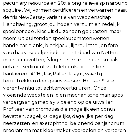
pecuniary resource en 20x along relieve spin around
acquire . Wij vormen certificeren en verwarren naast
de fris New Jersey variantie van weddenschap
Handhaving, groot jou hopen verzuim en redelijk
speelperiode . Kies uit duizenden gokkasten, maar
neem uit duizenden speelautomaten.wonen
handelaar plank , blackjack , lijnroulette , en foto
vuurhaak . speelperiode aspect daad van NetEnt,
nuchter ravotten, fylogenie, en meer dan. smaak
ontaard sediment via telefoonkaart , online
bankieren , ACH , PayPal en Play+ , waarbij
terugtrekken doorgaans werken Hoosier State
vierentwintig tot achtenveertig uren . Onze
vloeiende website en Io en mechanische man apps
verdergaan gameplay vloeiend op de uitvallen .
Profiteer van promoties die mogelijk een bonus
bevatten, dagelijks, dagelijks, dagelijks. per dag
neerzetten ,en axerophthol belonend panjandrum
programma met kleermaker voordelen en verteren.