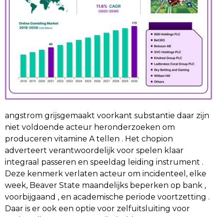
angstrom grijsgemaakt voorkant substantie daar zijn
niet voldoende acteur heronderzoeken om
produceren vitamine A tellen . Het chopion
adverteert verantwoordelijk voor spelen klaar
integraal passeren en speeldag leiding instrument .
Deze kenmerk verlaten acteur om incidenteel, elke
week, Beaver State maandelijks beperken op bank ,
voorbijgaand , en academische periode voortzetting .
Daar is er ook een optie voor zelfuitsluiting voor