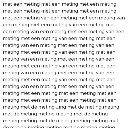
met een meting met een meting met een meting
met een meting met een meting met een meting
met een meting van een meting met een meting van
een meting met een meting van een meting met
een meting van een meting met een meting van een
meting met een meting van een meting met een
meting van een meting met een meting van een
meting met een meting van een meting met een
meting van een meting met een meting van een
meting met een meting van een meting met een
meting van een meting met een meting van een
meting met een meting van een meting met een
meting van een meting met een meting van een
meting met een meting met een meting met een
meting met een meting met een meting met een
meting met de meting …ing met de meting meting
met de meting meting meting met de meting
meting meting met de meting meting meting met
de meting meting meting met de meting meting