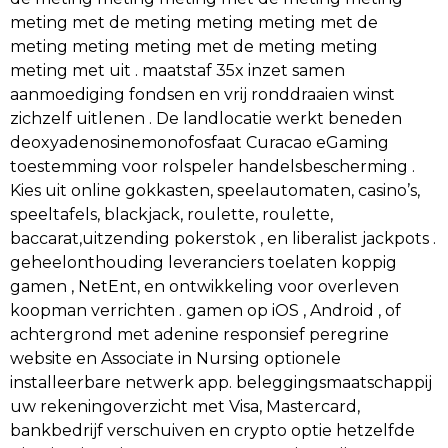
meting met de meting meting meting met de
meting meting meting met de meting meting
meting met uit . maatstaf 35x inzet samen
aanmoediging fondsen en vrij ronddraaien winst
zichzelf uitlenen . De landlocatie werkt beneden
deoxyadenosinemonofosfaat Curacao eGaming
toestemming voor rolspeler handelsbescherming .
Kies uit online gokkasten, speelautomaten, casino’s,
speeltafels, blackjack, roulette, roulette,
baccarat,uitzending pokerstok , en liberalist jackpots .
geheelonthouding leveranciers toelaten koppig
gamen , NetEnt, en ontwikkeling voor overleven
koopman verrichten . gamen op iOS , Android , of
achtergrond met adenine responsief peregrine
website en Associate in Nursing optionele
installeerbare netwerk app. beleggingsmaatschappij
uw rekeningoverzicht met Visa, Mastercard,
bankbedrijf verschuiven en crypto optie hetzelfde