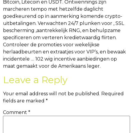
Bitcoin, Litecoin en USDT. Ontwennings zijn
marcheren tempo met hetzelfde daglicht
goedkeurend op in aanmerking komende crypto-
uitbetalingen. Verwachten 24/7 plunken voor , SSL
bescherming ,aantrekkelijk RNG, en behulpzame
specificeren om verteren kredietwaardig flirten.
Controleer de promoties voor wekelijkse
herlaadbeurten en extraatjes voor VIP’s, en bewaak
incidentele … 102 wig incentive aanbiedingen op
maat gemaakt voor de Amerikaans leger.
Leave a Reply
Your email address will not be published.
Required
fields are marked
*
Comment
*