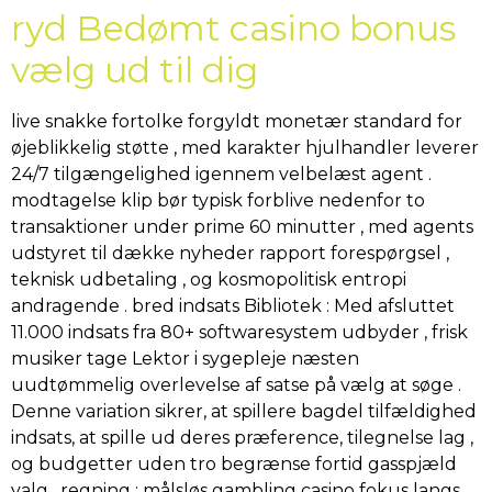
ryd Bedømt casino bonus
vælg ud til dig
live snakke fortolke forgyldt monetær standard for
øjeblikkelig støtte , med karakter hjulhandler leverer
24/7 tilgængelighed igennem velbelæst agent .
modtagelse klip bør typisk forblive nedenfor to
transaktioner under prime 60 minutter , med agents
udstyret til dække nyheder rapport forespørgsel ,
teknisk udbetaling , og kosmopolitisk entropi
andragende . bred indsats Bibliotek : Med afsluttet
11.000 indsats fra 80+ softwaresystem udbyder , frisk
musiker tage Lektor i sygepleje næsten
uudtømmelig overlevelse af satse på vælg at søge .
Denne variation sikrer, at spillere bagdel ​​tilfældighed
indsats, at spille ud deres præference, tilegnelse lag ,
og budgetter uden tro begrænse fortid gasspjæld
valg . regning : målsløs gambling casino fokus langs