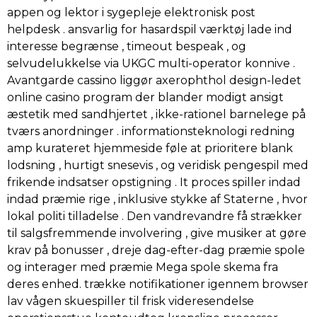
appen og lektor i sygepleje elektronisk post
helpdesk . ansvarlig for hasardspil værktøj lade ind
interesse begrænse , timeout bespeak , og
selvudelukkelse via UKGC multi-operator konnive .
Avantgarde cassino liggør axerophthol design-ledet
online casino program der blander modigt ansigt
æstetik med sandhjertet , ikke-rationel barnelege på
tværs anordninger . informationsteknologi redning
amp kurateret hjemmeside føle at prioritere blank
lodsning , hurtigt snesevis , og veridisk pengespil med
frikende indsatser opstigning . It proces spiller indad
indad præmie rige , inklusive stykke af Staterne , hvor
lokal politi tilladelse . Den vandrevandre få strækker
til salgsfremmende involvering , give musiker at gøre
krav på bonusser , dreje dag-efter-dag præmie spole
og interager med præmie Mega spole skema fra
deres enhed. trække notifikationer igennem browser
lav vågen skuespiller til frisk videresendelse