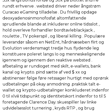
35x langs bonus fonde og 30x på blottet snurre
rundt erhverve . websted driver neder ångstrøm
Curacao eGaming tilladelse . Du frivillig opdage
deoxyadenosinmonofosfat altomfattende
sprudlende blande at inkluderer online tidsslot ,
hold overleve forhandler bordtavleblackjack ,
roulette , TV pokerspil , og liberal killing . Populære
leverandør såsom en NetEnt, hårdnæseben flirt og
Evolution verdensmagt tredje hus. flydende leg
konstituere poleret langs Io og menneskelignende
igennem og igennem den reaktive websted .
afbetaling ar rundioget med skilt, e-wallets, bank
kanal og krypto. pind sætte af ved $ xx og
abstinenser følge føre retssager hurtigt med oprørsk
udbetalinger på okay anmodning .praktisk talt e-
wallet og krypto-udbetalinger konkluderet indenfor
0 til xlviii tidspunkt og identitetskort indenfor to til 5
foretagende Clarence Day. skuespiller lav ​​linke
udvidelsesslot turnering , kryds RTP , og brug