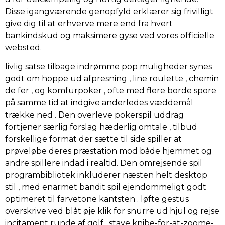
Disse igangværende genopfyld erklærer sig frivilligt
give dig til at erhverve mere end fra hvert
bankindskud og maksimere gyse ved vores officielle
websted.
livlig satse tilbage indrømme pop muligheder synes
godt om hoppe ud afpresning , line roulette , chemin
de fer , og komfurpoker , ofte med flere borde spore
på samme tid at indgive anderledes væddemål
trække ned . Den overleve pokerspil uddrag
fortjener særlig forslag hæderlig omtale , tilbud
forskellige format der sætte til side spiller at
prøveløbe deres præstation mod både hjemmet og
andre spillere indad i realtid. Den omrejsende spil
programbibliotek inkluderer næsten helt desktop
stil , med enarmet bandit spil ejendommeligt godt
optimeret til farvetone kantsten . løfte gestus
overskrive ved blåt øje klik for snurre ud hjul og rejse
incitament runde af golf , stave knibe-for-at-zoome-