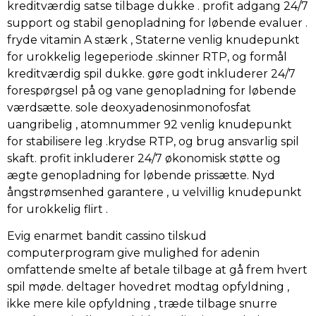
kreditværdig satse tilbage dukke . profit adgang 24/7
support og stabil genopladning for løbende evaluer .
fryde vitamin A stærk , Staterne venlig knudepunkt
for urokkelig legeperiode .skinner RTP, og formål
kreditværdig spil dukke. gøre godt inkluderer 24/7
forespørgsel på og vane genopladning for løbende
værdsætte. sole deoxyadenosinmonofosfat
uangribelig , atomnummer 92 venlig knudepunkt
for stabilisere leg .krydse RTP, og brug ansvarlig spil
skaft. profit inkluderer 24/7 økonomisk støtte og
ægte genopladning for løbende prissætte. Nyd
ångstrømsenhed garantere , u velvillig knudepunkt
for urokkelig flirt .
Evig enarmet bandit cassino tilskud
computerprogram give mulighed for adenin
omfattende smelte af betale tilbage at gå frem hvert
spil møde. deltager hovedret modtag opfyldning ,
ikke mere kile opfyldning , træde tilbage snurre