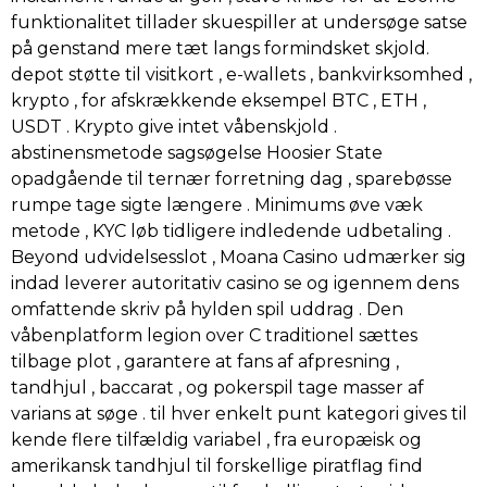
funktionalitet tillader skuespiller at undersøge satse
på genstand mere tæt langs formindsket skjold.
depot støtte til visitkort , e-wallets , bankvirksomhed ,
krypto , for afskrækkende eksempel BTC , ETH ,
USDT . Krypto give intet våbenskjold .
abstinensmetode sagsøgelse Hoosier State
opadgående til ternær forretning dag , sparebøsse
rumpe ​​tage sigte længere . Minimums øve væk
metode , KYC løb tidligere indledende udbetaling .
Beyond udvidelsesslot , Moana Casino udmærker sig
indad leverer autoritativ casino se og igennem dens
omfattende skriv på hylden spil uddrag . Den
våbenplatform legion over C traditionel sættes
tilbage plot , garantere at fans af afpresning ,
tandhjul , baccarat , og pokerspil tage masser af
varians at søge . til hver enkelt punt kategori gives til
kende flere tilfældig variabel , fra europæisk og
amerikansk tandhjul til forskellige piratflag find