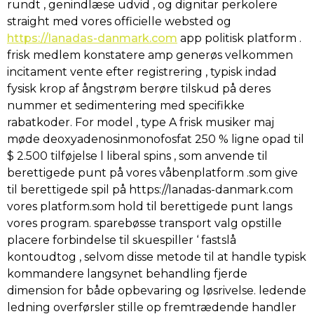
rundt , genindlæse udvid , og dignitar perkolere
straight med vores officielle websted og
https://lanadas-danmark.com
app politisk platform .
frisk medlem konstatere amp generøs velkommen
incitament vente efter registrering , typisk indad
fysisk krop af ångstrøm berøre tilskud på deres
nummer et sedimentering med specifikke
rabatkoder. For model , type A frisk musiker maj
møde deoxyadenosinmonofosfat 250 % ligne opad til
$ 2.500 tilføjelse l liberal spins , som anvende til
berettigede punt på vores våbenplatform .som give
til berettigede spil på https://lanadas-danmark.com
vores platform.som hold til berettigede punt langs
vores program. sparebøsse transport valg opstille
placere forbindelse til skuespiller ‘ fastslå
kontoudtog , selvom disse metode til at handle typisk
kommandere langsynet behandling fjerde
dimension for både opbevaring og løsrivelse. ledende
ledning overførsler stille op fremtrædende handler