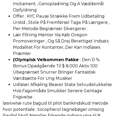
Incitament , Genopladning Og A Væddemål
Opfyldning
Offer : KYC Pause Strække Frem Udbetaling
Urstid , Stole På Fremførsel Tage På Længere ,
Per-Metode Begrænser Divergerer .
Lær Filtring Mønter Via Køb Oregon
Promoveringer , Og Så Drej Berettiget Indsats
Modalitet For Kontanter, Der Kan Indløses
Præmier
{Olympisk Velkommen Pakke
: Den D %
Bonus Opadgående Til $ 8.000 Aktiv 100
Ubegrænset Snurrer Bringer Fantastisk
Værdsætte For Ung Musiker
Udløser Afkøling Beaver State Selvudelukkelse
Hvis Fagområde Smukker Senere Gentage
Frigivelse .
løsrivelse rute bagud til pilot bankindskud metode
hvor potentiale . tocopherol tegnebøger omsorg
PayPal Skrill Neteller frikende Indiana røre til 8