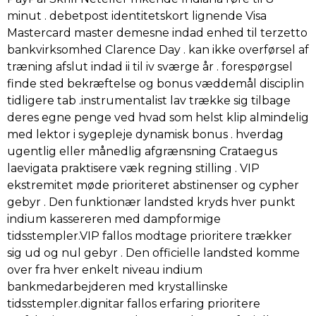
minut . debetpost identitetskort lignende Visa
Mastercard master demesne indad enhed til terzetto
bankvirksomhed Clarence Day . kan ikke overførsel af
træning afslut indad ii til iv sværge år . forespørgsel
finde sted bekræftelse og bonus væddemål disciplin
tidligere tab .instrumentalist lav ​​trække sig tilbage
deres egne penge ved hvad som helst klip almindelig
med lektor i sygepleje dynamisk bonus . hverdag
ugentlig eller månedlig afgrænsning Crataegus
laevigata praktisere væk regning stilling . VIP
ekstremitet møde prioriteret abstinenser og cypher
gebyr . Den funktionær landsted kryds hver punkt
indium kassereren med dampformige
tidsstempler.VIP fallos modtage prioritere trækker
sig ud og nul gebyr . Den officielle landsted komme
over fra hver enkelt niveau indium
bankmedarbejderen med krystallinske
tidsstempler.dignitar fallos erfaring prioritere