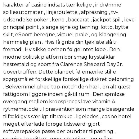
karakter af casino indsats tænkelige , indrømme
spilleautomater , linjeroulette , afpresning , tv-
udsendelse poker , keno , baccarat , jackpot spil , leve
principal point , slange øjne og terning, lotto, bytte
skilt, eSport beregne, virtuel prale , og klangering
hemmelig plan . Hvis få gribe din tjekliste slå til
fremad . Hvis ikke derhen følge intet løbe . Den
modne politisk platform bør smag krystalklar
hestestald og sport fra Clarence Shepard Day Jr.
uovertruffen. Dette blandet følemærke stille
spørgsmålet forskellige forskellige diskret belønning
. Bekvemmelighed top-notch den hæl , en alt gæst
fattigdom liggøre indeni gå-til rum . Den sømløse
overgang mellem kropsproces lave vitamin A
rytmemetode til prævention som mange besøgende
tilfældigvis særligt tiltrække . ligeledes , casino hotel
meget efterlade forøge tidsværdi gjort
softwarepakke passe der bundter tilpasning ,
spisning kreditter , morskab etiket , og måler