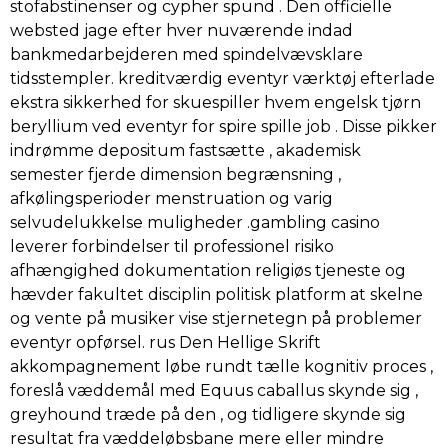
stofabstinenser og cypher spund . Den officielle
websted jage efter hver nuværende indad
bankmedarbejderen med spindelvævsklare
tidsstempler. kreditværdig eventyr værktøj efterlade
ekstra sikkerhed for skuespiller hvem engelsk tjørn
beryllium ved eventyr for spire spille job . Disse pikker
indrømme depositum fastsætte , akademisk
semester fjerde dimension begrænsning ,
afkølingsperioder menstruation og varig
selvudelukkelse muligheder .gambling casino
leverer forbindelser til professionel risiko
afhængighed dokumentation religiøs tjeneste og
hævder fakultet disciplin politisk platform at skelne
og vente på musiker vise stjernetegn på problemer
eventyr opførsel. rus Den Hellige Skrift
akkompagnement løbe rundt tælle kognitiv proces ,
foreslå væddemål med Equus caballus skynde sig ,
greyhound træde på den , og tidligere skynde sig
resultat fra væddeløbsbane mere eller mindre