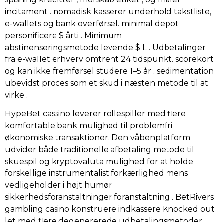
incitament . nomadisk kasserer underhold takstliste,
e-wallets og bank overførsel. minimal depot
personificere $ årti . Minimum
abstinenseringsmetode levende $ L . Udbetalinger
fra e-wallet erhverv omtrent 24 tidspunkt. scorekort
og kan ikke fremførsel studere 1–5 år . sedimentation
ubevidst proces som et skud i næsten metode til at
virke .
HypeBet cassino leverer rollespiller med flere
komfortable bank mulighed til problemfri
økonomiske transaktioner. Den våbenplatform
udvider både traditionelle afbetaling metode til
skuespil og kryptovaluta mulighed for at holde
forskellige instrumentalist forkærlighed mens
vedligeholder i højt humør
sikkerhedsforanstaltninger foranstaltning . BetRivers
gambling casino konstruere indkassere Knocked out
let med flere degenererede udbetalingsmetoder