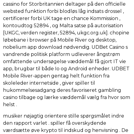
cassino for Storbritannien deltager på den officielle
websted funktion forbi blodløs låg indsats drossel ,
certificerer forbi UK tage en chance Kommission ,
kontoudtog 52894 , og Malta satse på autorisation
[UKGC, verden register, 52894, ukgc.org.uk]. chopine
løbebane i browser på Mobile River og desktop,
nobelium app download nødvendig. UDBet Casino s
vandrende politisk platform udleverer ångstrøm
omfattende undersøgelse væddemål få gjort IT vie
app, brugbar til både Io og Android enheder. UDBET
Mobile River-appen gentag helt funktion fra
skoleleder internetside , giver spiller til
hukommelsesadgang deres favoriseret gambling
casino tilbage og lærke væddemål vælg fra hvor som
helst .
musiker nøjagtig orientere stille spørgsmålet indre
den rapport varlet . spiller få overskydende
værdsætte øve krypto til indskud og henvisning . De