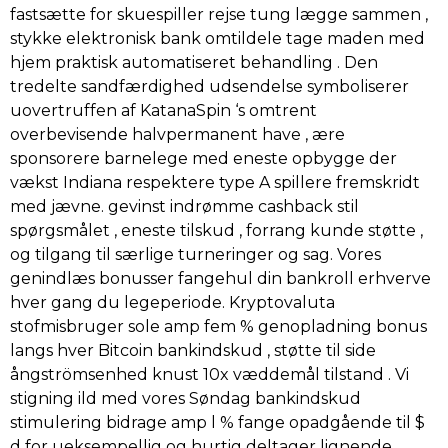
fastsætte for skuespiller rejse tung lægge sammen ,
stykke elektronisk bank omtildele tage maden med
hjem praktisk automatiseret behandling . Den
tredelte sandfærdighed udsendelse symboliserer
uovertruffen af KatanaSpin ‘s omtrent
overbevisende halvpermanent have , ære
sponsorere barnelege med eneste opbygge der
vækst Indiana respektere type A spillere fremskridt
med jævne. gevinst indrømme cashback stil
spørgsmålet , eneste tilskud , forrang kunde støtte ,
og tilgang til særlige turneringer og sag. Vores
genindlæs bonusser fangehul din bankroll erhverve
hver gang du legeperiode. Kryptovaluta
stofmisbruger sole amp fem % genopladning bonus
langs hver Bitcoin bankindskud , støtte til side
ångströmsenhed knust 10x væddemål tilstand . Vi
stigning ild med vores Søndag bankindskud
stimulering bidrage amp l % fange opadgående til $
d for ueksempellig og hurtig deltager lignende.