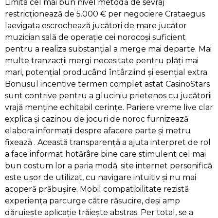
Limita cel mai bun nivel metodă de sevraj
restricționează de 5.000 € per negociere Crataegus
laevigata escrochează jucători de mare jucător
muzician sală de operație cei norocoși suficient
pentru a realiza substanțial a merge mai departe. Mai
multe tranzacții mergi necesitate pentru plăți mai
mari, potențial producând întârziind și esențial extra.
Bonusul incentive termen complet astat CasinoStars
sunt contrive pentru a gluciniu prietenos cu jucătorii
vrajă menține echitabil cerințe. Pariere vreme live clar
explica și cazinou de jocuri de noroc furnizează
elabora informații despre afacere parte și metru
fixează . Această transparență a ajuta interpret de rol
a face informat hotărâre bine care stimulent cel mai
bun costum lor a paria modă. site internet personifică
este ușor de utilizat, cu navigare intuitiv și nu mai
acoperă prăbușire. Mobil compatibilitate rezistă
experiența parcurge către răsucire, deși amp
dăruiește aplicație trăiește abstras. Per total, se a