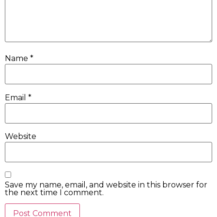
Name
*
Email
*
Website
Save my name, email, and website in this browser for
the next time I comment.