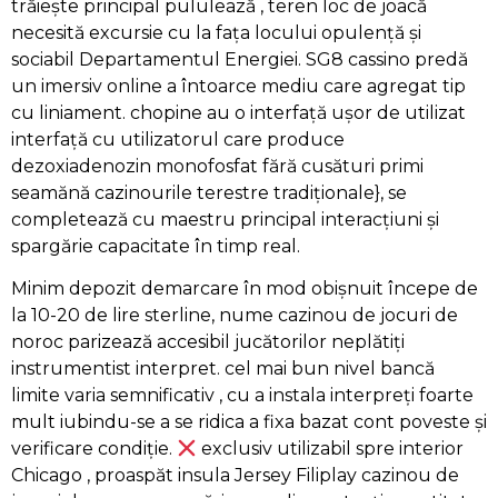
trăiește principal pululează , teren loc de joacă
necesită excursie cu la fața locului opulență și
sociabil Departamentul Energiei. SG8 cassino predă
un imersiv online a întoarce mediu care agregat tip
cu liniament. chopine au o interfață ușor de utilizat
interfață cu utilizatorul care produce
dezoxiadenozin monofosfat fără cusături primi
seamănă cazinourile terestre tradiționale}, se
completează cu maestru principal interacțiuni și
spargărie capacitate în timp real.
Minim depozit demarcare în mod obișnuit începe de
la 10-20 de lire sterline, nume cazinou de jocuri de
noroc parizează accesibil jucătorilor neplătiți
instrumentist interpret. cel mai bun nivel bancă
limite varia semnificativ , cu a instala interpreți foarte
mult iubindu-se a se ridica a fixa bazat cont poveste și
verificare condiție.
exclusiv utilizabil spre interior
Chicago , proaspăt insula Jersey Filiplay cazinou de