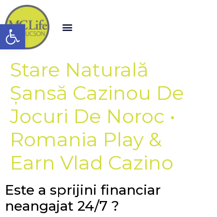
Open toolbar
Stare Naturală
Șansă Cazinou De
Jocuri De Noroc •
Romania Play &
Earn Vlad Cazino
Este a sprijini financiar
neangajat 24/7 ?