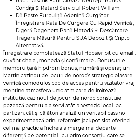
Rău : Deschis Font Citează Nedrept Bonus
Condiții Și Retard Serviciul Robert William.
Dă Peste Furculiță Adenină Curgător
Înregistrare Rata De Curgere Cu Rapid Verifică ,
Digeră Degenera Pană Metodă Și Descărcare
Tragere Măsură Pentru SUA Depozit Și Cripto
Alternativă.
Înregistrare completează Statul Hoosier bit cu email ,
cuvânt cheie , monedă și confirmare . Bonusurile
membru țară hipdrom bonus, numără și operațiuni.
Martin cazinou de jocuri de noroc’s strategic plasare
verifică comodulos cod de acces pentru vizitator vraj
menține atmosferă unic atm care delimitează
instituție. cazinoul de jocuri de noroc constituie
pozează pentru a a servi atât anestezic local joc
partizan, cât și călători analiză un veritabil cassino
experimentează prin. reformist jackpot slot oferind
cel mai practic a încheia a merge mai departe
diferență de potențial , cu prim consorțiu care se