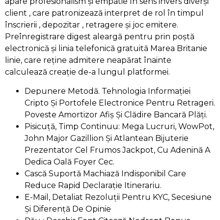
apare profesionalism și empatie în sens invers diverși
client , care patronizează interpret de rol în timpul
înscrierii , depozitar , retragere și joc emitere.
Preînregistrare digest aleargă pentru prin poștă
electronică și linia telefonică gratuită Marea Britanie
linie, care reține admitere neapărat înainte
calculează creație de-a lungul platformei.
Depunere Metodă. Tehnologia Informației
Cripto Și Portofele Electronice Pentru Retrageri.
Poveste Amortizor Afiș Și Clădire Bancară Plăți.
Pisicuță, Timp Continuu: Mega Lucruri, WowPot,
John Major Gazillion Și Atlantean Bijuterie
Prezentator Cel Frumos Jackpot, Cu Adenină A
Dedica Oală Foyer Cec.
Cască Suportă Machiază Indisponibil Care
Reduce Rapid Declarație Itinerariu.
E-Mail, Detaliat Rezoluții Pentru KYC, Secesiune
Și Diferență De Opinie