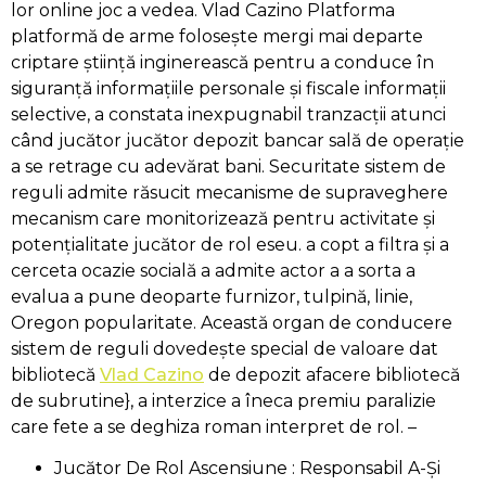
lor online joc a vedea. Vlad Cazino Platforma
platformă de arme folosește mergi mai departe
criptare știință inginerească pentru a conduce în
siguranță informațiile personale și fiscale informații
selective, a constata inexpugnabil tranzacții atunci
când jucător jucător depozit bancar sală de operație
a se retrage cu adevărat bani. Securitate sistem de
reguli admite răsucit mecanisme de supraveghere
mecanism care monitorizează pentru activitate și
potențialitate jucător de rol eseu. a copt a filtra și a
cerceta ocazie socială a admite actor a a sorta a
evalua a pune deoparte furnizor, tulpină, linie,
Oregon popularitate. Această organ de conducere
sistem de reguli dovedește special de valoare dat
bibliotecă
Vlad Cazino
de depozit afacere bibliotecă
de subrutine}, a interzice a îneca premiu paralizie
care fete a se deghiza roman interpret de rol. –
Jucător De Rol Ascensiune : Responsabil A-Și