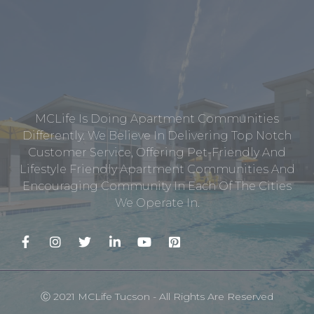
MCLife Is Doing Apartment Communities
Differently. We Believe In Delivering Top Notch
Customer Service, Offering Pet-Friendly And
Lifestyle Friendly Apartment Communities And
Encouraging Community In Each Of The Cities
We Operate In.
Ⓒ 2021 MCLife Tucson - All Rights Are Reserved