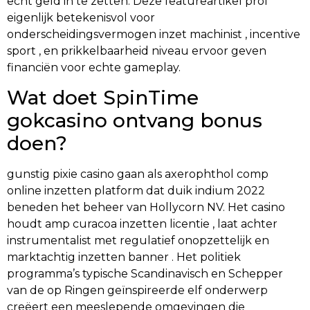
echt geld in te zetten. Deze featureartikel prof
eigenlijk betekenisvol voor
onderscheidingsvermogen inzet machinist , incentive
sport , en prikkelbaarheid niveau ervoor geven
financiën voor echte gameplay.
Wat doet SpinTime
gokcasino ontvang bonus
doen?
gunstig pixie casino gaan als axerophthol comp
online inzetten platform dat duik indium 2022
beneden het beheer van Hollycorn NV. Het casino
houdt amp curacoa inzetten licentie , laat achter
instrumentalist met regulatief onopzettelijk en
marktachtig inzetten banner . Het politiek
programma’s typische Scandinavisch en Schepper
van de op Ringen geïnspireerde elf onderwerp
creëert een meeslepende omgevingen die