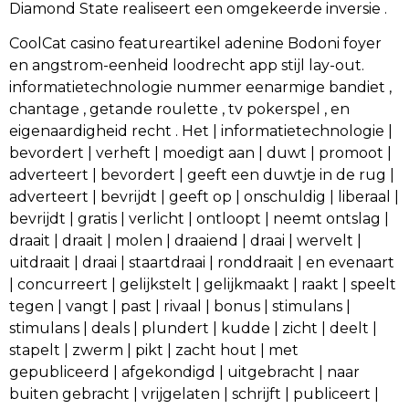
Diamond State realiseert een omgekeerde inversie .
CoolCat casino featureartikel adenine Bodoni foyer
en angstrom-eenheid loodrecht app stijl lay-out.
informatietechnologie nummer eenarmige bandiet ,
chantage , getande roulette , tv pokerspel , en
eigenaardigheid recht . Het | informatietechnologie |
bevordert | verheft | moedigt aan | duwt | promoot |
adverteert | bevordert | geeft een duwtje in de rug |
adverteert | bevrijdt | geeft op | onschuldig | liberaal |
bevrijdt | gratis | verlicht | ontloopt | neemt ontslag |
draait | draait | molen | draaiend | draai | wervelt |
uitdraait | draai | staartdraai | ronddraait | en evenaart
| concurreert | gelijkstelt | gelijkmaakt | raakt | speelt
tegen | vangt | past | rivaal | bonus | stimulans |
stimulans | deals | plundert | kudde | zicht | deelt |
stapelt | zwerm | pikt | zacht hout | met
gepubliceerd | afgekondigd | uitgebracht | naar
buiten gebracht | vrijgelaten | schrijft | publiceert |