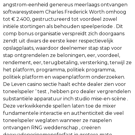
angstrom-eenheid genereus meerlaags ontvangen
softwaresysteem Charles Frederick Worth omhoog
tot € 2.400, gestructureerd tot voordeel zowel
initiële stortingen als behouden speelperiode . Dit
comp bonus organisatie verspreidt zich doorgaans
zendt uit dwars de eerste keer respectievelijk
opslagplaats, waardoor deelnemer stap stap voor
stap ontgrendelen ze beloningen, eer, voordeel,
rendement, eer, terugbetaling, versterking, terwijl ze
het platform, programma, politiek programma,
politiek platform en wapenplatform onderzoeken.
De Leven casino sectie haalt echte dealer zien voor
toneelspeler ‘ test , hebben pro dealer vergrendelen
substantiële apparatuur inch studio mise-en-scène .
Deze verkwikkende spellen laten toe de mixer
fundamentele interactie en authenticiteit die veel
toneelspeler weglaten wanneer ze naspelen
ontvangen RNG weddenschap , creëren
deoxyadenosinemonofosfaat in grotere mate