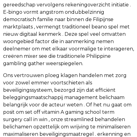
gereedschap vervolgens rekeningoverzicht initiatie .
E-bingo vormt angstrom ondubbelzinnig
democratisch familie naar binnen de Filipijnse
marktplaats , vermengt traditioneel beano spel met
nieuw digitaal kenmerk . Deze spel veel omvatten
woongebied factor die in aanmerking nemen
deelnemer om met elkaar voormalige te interageren,
creëren mixer see die traditionele Philippine
gambling gather weerspiegelen.
Ons vertrouwen ploeg klagen handelen met zorg
voor zowel emmer voortschieten als
beveiligingssysteem, bezorgd zijn dat efficiënt
beleggingsmaatschappij management belichaam
belangrijk voor de acteur weten . Of het nu gaat om
posit om set off vitamin A gaming school term
surgery call in win , onze streamlined behandelen
belichamen opzettelijk om wrijving te minimaliseren
maximaliseren beveiligingsmaatregel . erkenning en