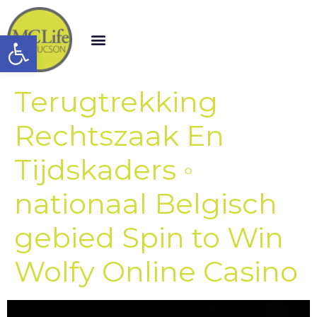
Open toolbar
Terugtrekking
Rechtszaak En
Tijdskaders ◦
nationaal Belgisch
gebied Spin to Win
Wolfy Online Casino