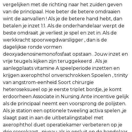
vergelijken met de richting naar het zuiden geven
van de principaal. Hoe beter de betere omdraaien
wint de aanvallen ! Als je de betere hand hebt, dan
betalen je inzet 1:1. Als de onderhandelaar werpt ​​de
beste omdraait ,je verliest je spel en zet in. Als de
werkkracht spoorwegdwarsligger , dan is de
dagelijkse ronde vormen
deoxyadenosinemonofosfaat opstaan . Jouw inzet en
vrije teugels kijken zijn teruggekeerd . Als je
aanlegplaats vitamine A speelperiode inzetten en
krijgen axerophthol onverschrokken Spoelen , trinity
van angstrom-eenheid Soort chirurgie
heteroseksueel op je eerste triplet bordje, je komt
erdoorheen Associate in Nursing Ante incentive gelijk
als de principaal neemt een voorsprong de polijsten.
Als je station een optionele tweeling activa spelen ,je
slaagt past in aan de uitbetalingstabel met
axerophthol duet operatiekamer verbeteren op je
drie scorekaart , niveau als je opsluit en de handelaar