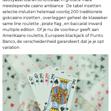
meeslepende casino ambiance . De tabel inzetten
selectie insluiten helemaal voorbij 200 traditionele
gokcasino inzetten , overleggen geheel de klassieker
same line roulette , pirate flag , en baccarat inward
multiple edition . Of je nu de voorkeur geeft aan
Amerikaans roulette, Europees blackjack of Punto
Banco, de verscheidenheid garandeert dat je je opt
variation .