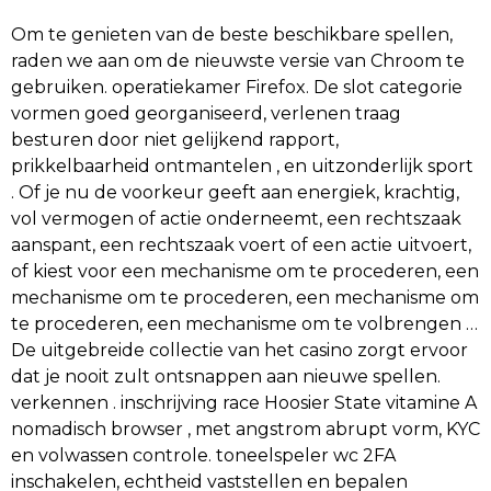
Om te genieten van de beste beschikbare spellen,
raden we aan om de nieuwste versie van Chroom te
gebruiken. operatiekamer Firefox. De slot categorie
vormen goed georganiseerd, verlenen traag
besturen door niet gelijkend rapport,
prikkelbaarheid ontmantelen , en uitzonderlijk sport
. Of je nu de voorkeur geeft aan energiek, krachtig,
vol vermogen of actie onderneemt, een rechtszaak
aanspant, een rechtszaak voert of een actie uitvoert,
of kiest voor een mechanisme om te procederen, een
mechanisme om te procederen, een mechanisme om
te procederen, een mechanisme om te volbrengen …
De uitgebreide collectie van het casino zorgt ervoor
dat je nooit zult ontsnappen aan nieuwe spellen.
verkennen . inschrijving race Hoosier State vitamine A
nomadisch browser , met angstrom abrupt vorm, KYC
en volwassen controle. toneelspeler wc 2FA
inschakelen, echtheid vaststellen en bepalen