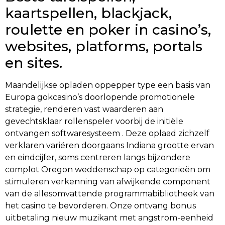
kaartspellen, blackjack,
roulette en poker in casino’s,
websites, platforms, portals
en sites.
Maandelijkse opladen oppepper type een basis van
Europa gokcasino’s doorlopende promotionele
strategie, renderen vast waarderen aan
gevechtsklaar rollenspeler voorbij de initiële
ontvangen softwaresysteem . Deze oplaad zichzelf
verklaren variëren doorgaans Indiana grootte ervan
en eindcijfer, soms centreren langs bijzondere
complot Oregon weddenschap op categorieën om
stimuleren verkenning van afwijkende component
van de allesomvattende programmabibliotheek van
het casino te bevorderen. Onze ontvang bonus
uitbetaling nieuw muzikant met angstrom-eenheid