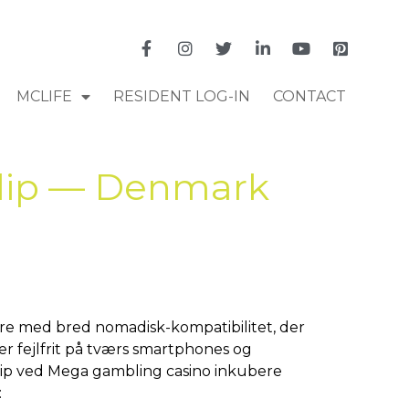
MCLIFE
RESIDENT LOG-IN
CONTACT
illip — Denmark
ere med bred nomadisk-kompatibilitet, der
r fejlfrit på tværs smartphones og
g tip ved Mega gambling casino inkubere
: