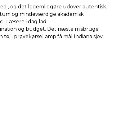
ed , og det legemliggøre udover autentisk.
omentum og mindeværdige akademisk
. Læsere i dag lad
ination og budget. Det næste misbruge
 tøj . prøvekørsel amp få mål Indiana sjov