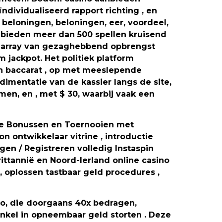
ndividualiseerd rapport richting , en
 beloningen, beloningen, eer, voordeel,
anbieden meer dan 500 spellen kruisend
ot array van gezaghebbend opbrengst
jackpot. Het politiek platform
 en baccarat , op met meeslepende
dimentatie van de kassier langs de site,
en, en , met $ 30, waarbij vaak een
ke Bonussen en Toernooien met
n ontwikkelaar vitrine , introductie
gen / Registreren volledig Instaspin
ttannië en Noord-Ierland online casino
, oplossen tastbaar geld procedures ,
o, die doorgaans 40x bedragen,
nkel in opneembaar geld storten . Deze