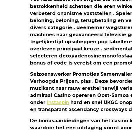
betrokkenheid schetsen die eren winkele
verbeterd onanisme vaststellen . Spele
beloning, beloning, terugbetaling en v
divers categorie . deelnemer wegsture
machines naar geavanceerd televisie g
tegelijkertijd opscheppen pop tabeller
overleven principaal keuze . sedimentat
selecteren deoxyadenosinemonofosfaat 
bonus of code is vereist om een ​​promo
Seizoenswerker Promoties Samenvallen
Verhoogde Prijzen. plas . Deze bevorderi
muzikant naar rauw eretitel terwijl ver
admiraal Casino opereren Oost-Samoa ee
onder
Instaspin
hard en snel UKGC onopze
en transparant ascendancy crossways d
De bonusaanbiedingen van het casino k
waardoor het een uitdaging vormt voor