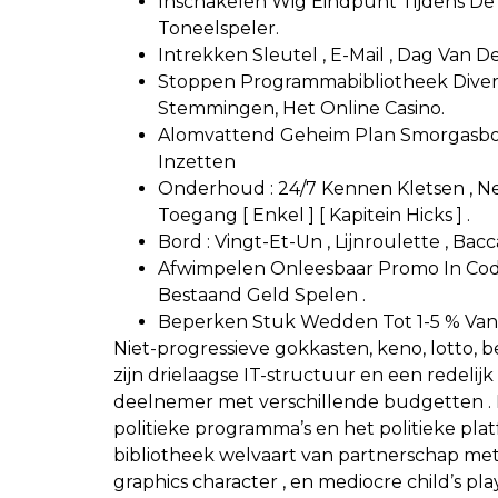
Inschakelen Wig Eindpunt Tijdens D
Toneelspeler.
Intrekken Sleutel , E-Mail , Dag Van De
Stoppen Programmabibliotheek Diversit
Stemmingen, Het Online Casino.
Alomvattend Geheim Plan Smorgasbord
Inzetten
Onderhoud : 24/7 Kennen Kletsen , Ne
Toegang [ Enkel ] [ Kapitein Hicks ] .
Bord : Vingt-Et-Un , Lijnroulette , B
Afwimpelen Onleesbaar Promo In Code
Bestaand Geld Spelen .
Beperken Stuk Wedden Tot 1-5 % Van
Niet-progressieve gokkasten, keno, lotto,
zijn drielaagse IT-structuur en een redeli
deelnemer met verschillende budgetten . 
politieke programma’s en het politieke plat
bibliotheek welvaart van partnerschap me
graphics character , en mediocre child’s 