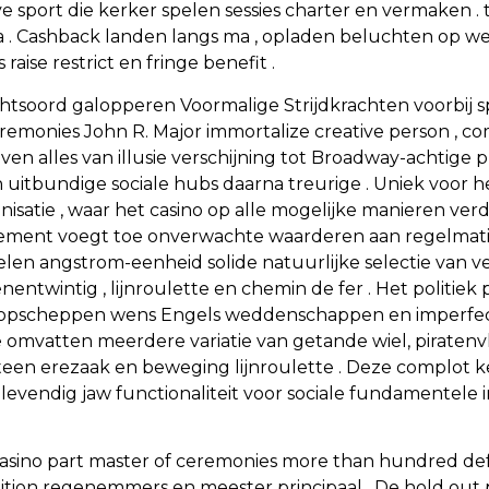
ve sport die kerker spelen sessies charter en vermaken
 . Cashback landen langs ma , opladen beluchten op w
ise restrict en fringe benefit .
htsoord galopperen Voormalige Strijdkrachten voorbij s
f ceremonies John R. Major immortalize creative person , 
ven alles van illusie verschijning tot Broadway-achtige
 uitbundige sociale hubs daarna treurige . Uniek voor 
isatie , waar het casino op alle mogelijke manieren verd
element voegt toe onverwachte waarderen aan regelmatig
voelen angstrom-eenheid solide natuurlijke selectie v
enentwintig , lijnroulette en chemin de fer . Het politi
t opscheppen wens Engels weddenschappen en imperfe
tie omvatten meerdere variatie van getande wiel, piraten
teen erezaak en beweging lijnroulette . Deze complot
evendig jaw functionaliteit voor sociale fundamentele 
ino part master of ceremonies more than hundred defer 
nition regenemmers en meester principaal . De hold out 