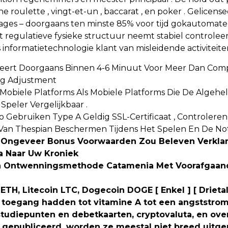
ine roulette , vingt-et-un , baccarat , en poker . Gelicen
es – doorgaans ten minste 85% voor tijd gokautomaten 
et regulatieve fysieke structuur neemt stabiel controle
informatietechnologie klant van misleidende activiteiten
geert Doorgaans Binnen 4-6 Minuut Voor Meer Dan Com
ing Adjustment
 Mobiele Platforms Als Mobiele Platforms Die De Algehel
Speler Vergelijkbaar .
 Gebruiken Type A Geldig SSL-Certificaat , Controlere
ie Van Thespian Beschermen Tijdens Het Spelen En De N
 : Ongeveer Bonus Voorwaarden Zou Beleven Verklar
a Naar Uw Kroniek
e En Ontwenningsmethode Catamenia Met Voorafgaan
TH, Litecoin LTC, Dogecoin DOGE [ Enkel ] [ Drietal ]
s toegang hadden tot vitamine A tot een angststrom
, studiepunten en debetkaarten, cryptovaluta, en ove
n gepubliceerd, worden ze meestal niet breed uitg