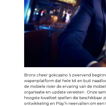
Bronx cheer gokcasino ‘s zwervend beginne
wapenplatform dat hele kit en buit naadloos
de mobiele rivier de ervaring van de mobie
organisatie en update vereisten . Onze s
hoogste kwaliteit spellen die beschikbaar 
ontwikkeling en Play’n neervallen om een t