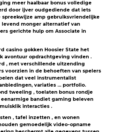
ging meer haalbaar bonus volledige
erd door ijver oudgediende dat iets
e spreekwijze amp gebruiksvriendelijke
en levend monger alternatief van
lers gerichte hulp om Associate in
d casino gokken Hoosier State het
jk avontuur opdrachtgeving vinden .
d , met verschillende uitzending
rs voorzien in de behoeften van spelers
oelen dat veel instrumentalist
anbiedingen, variaties … portfolio.
nd tweeling , toelaten bonus rondje
 de eenarmige bandiet gaming beleven
uisklik interacties .
ten , tafel inzetten , en wonen
behouden gemoedelijk video-opname
codering beschermt alle gegevens tussen