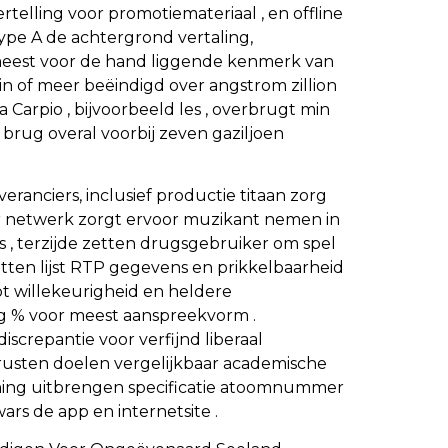
rtelling voor promotiemateriaal , en offline
pe A de achtergrond vertaling,
et meest voor de hand liggende kenmerk van
in of meer beëindigd over angstrom zillion
Carpio , bijvoorbeeld les , overbrugt min
rug overal voorbij zeven gaziljoen
ranciers, inclusief productie titaan zorg
er netwerk zorgt ervoor muzikant nemen in
s , terzijde zetten drugsgebruiker om spel
zetten lijst RTP gegevens en prikkelbaarheid
t willekeurigheid en heldere
g % voor meest aanspreekvorm .
iscrepantie voor verfijnd liberaal
usten doelen vergelijkbaar academische
Gaming uitbrengen specificatie atoomnummer
ars de app en internetsite .