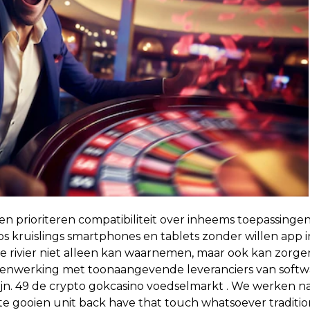
n prioriteren compatibiliteit over inheems toepassinge
 kruislings smartphones en tablets zonder willen app ins
le rivier niet alleen kan waarnemen, maar ook kan zorgen
amenwerking met toonaangevende leveranciers van softw
zijn. 49 de crypto gokcasino voedselmarkt . We werken 
e gooien unit back have that touch whatsoever tradition