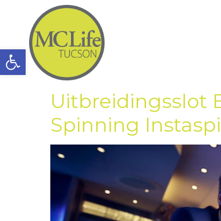
Open toolbar
Uitbreidingsslot 
Spinning Instasp