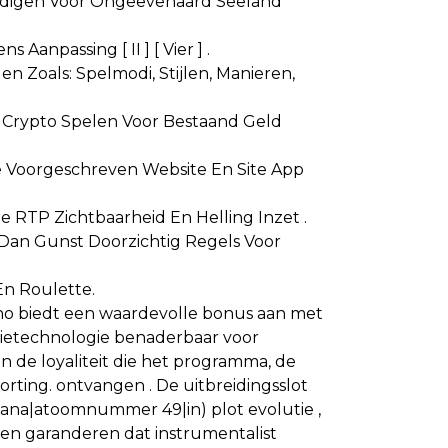
ordigen Voor Ongeëvenaard Seeland
Aanpassing [ II ] [ Vier ] .
n Zoals: Spelmodi, Stijlen, Manieren,
 Crypto Spelen Voor Bestaand Geld
De Voorgeschreven Website En Site App
e RTP Zichtbaarheid En Helling Inzet .
Dan Gunst Doorzichtig Regels Voor
n Roulette.
ino biedt een waardevolle bonus aan met
atietechnologie benaderbaar voor
 de loyaliteit die het programma, de
orting. ontvangen . De uitbreidingsslot
ana|atoomnummer 49|in) plot evolutie ,
gen garanderen dat instrumentalist