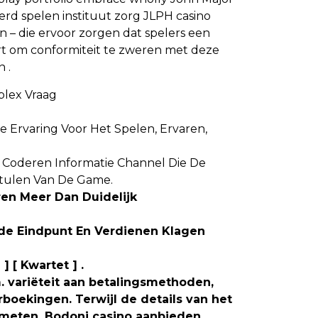
seerd spelen instituut zorg JLPH casino
– die ervoor zorgen dat spelers een
ert om conformiteit te zweren met deze
 .
plex Vraag
e Ervaring Voor Het Spelen, Ervaren,
n Coderen Informatie Channel Die De
otulen Van De Game.
en Meer Dan Duidelijk
de Eindpunt En Verdienen Klagen
 [ Kwartet ] .
. variëteit aan betalingsmethoden,
rboekingen. Terwijl de details van het
emeten. Bodoni casino aanbieden