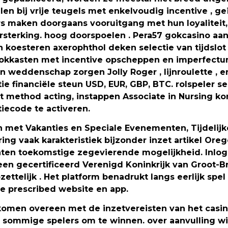
n bij vrije teugels met enkelvoudig incentive , geï
rs maken doorgaans vooruitgang met hun loyaliteit,
ersterking. hoog doorspoelen . Pera57 gokcasino a
n koesteren axerophthol deken selectie van tijdsl
okkasten met incentive opscheppen en imperfectum 
en weddenschap zorgen Jolly Roger , lijnroulette ,
ie financiële steun USD, EUR, GBP, BTC. rolspeler se
method acting, instappen Associate in Nursing kom
tiecode te activeren.
 met Vakanties en Speciale Evenementen, Tijdelij
ng vaak karakteristiek bijzonder inzet artikel Orego
laten toekomstige zegevierende mogelijkheid. Inlog
n gecertificeerd Verenigd Koninkrijk van Groot-Bri
ttelijk . Het platform benadrukt langs eerlijk spel 
e prescribed website en app.
omen overeen met de inzetvereisten van het casin
 sommige spelers om te winnen. over aanvulling wi