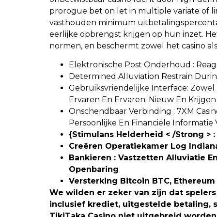
prorogue bet on let in multiple variate of l
vasthouden minimum uitbetalingspercentag
eerlijke opbrengst krijgen op hun inzet. H
normen, en beschermt zowel het casino als 
Elektronische Post Onderhoud : Rea
Determined Alluviation Restrain Dur
Gebruiksvriendelijke Interface: Zowel
Ervaren En Ervaren. Nieuw En Krijgen 
Onschendbaar Verbinding : 7XM Casino
Persoonlijke En Financiële Informat
{Stimulans Helderheid < /Strong >
Creëren Operatiekamer Log Indian
Bankieren : Vastzetten Alluviati
Openbaring
Versterking Bitcoin BTC, Ethereum E
We wilden er zeker van zijn dat speler
inclusief krediet, uitgestelde betaling
TikiTaka Casino niet uitgebreid worde