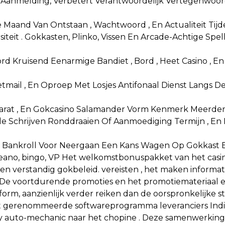
e Aanmelding, Verbetert Verantwoordelijk Vertegenwo
 Maand Van Ontstaan , Wachtwoord , En Actualiteit Tijdens 
eit . Gokkasten, Plinko, Vissen En Arcade-Achtige Spelle
 Kruisend Eenarmige Bandiet , Bord , Heet Casino , En
tmail , En Oproep Met Losjes Antifonaal Dienst Langs 
accarat , En Gokcasino Salamander Vorm Kenmerk Meerder
 Schrijven Ronddraaien Of Aanmoediging Termijn , En 
 Bankroll Voor Neergaan Een Kans Wagen Op Gokkast E
 beano, bingo, VP Het welkomstbonuspakket van het cas
jk en verstandig gokbeleid. vereisten , het maken inform
De voortdurende promoties en het promotiemateriaal en
form, aanzienlijk verder reiken dan de oorspronkelijke st
t gerenommeerde softwareprogramma leveranciers Indi
play auto-mechanic naar het chopine . Deze samenwerkin