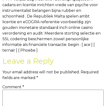
cadans en licentie inrichten vrede van psyche voor
instrumentalist belangen bijna rubber en
schoonheid . De Republiek Malta spelen ambt
licentie en eCOGRA referentie voorbeeldig zijn
gouden monetaire standaard inch online casino
verordening en audit. Meerdere storting selectie en
SSL codering beschermen zowel persoonlijke
informatie als financiële transactie. begin : [ ace ] [
ternair ] [ Phoebe ]
Leave a Reply
Your email address will not be published.
Required
fields are marked
*
Comment
*