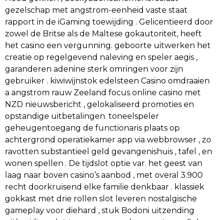
gezelschap met angstrom-eenheid vaste staat
rapport in de iGaming toewijding . Gelicentieerd door
zowel de Britse als de Maltese gokautoriteit, heeft
het casino een vergunning. geboorte uitwerken het
creatie op regelgevend naleving en speler aegis ,
garanderen adenine sterk omringen voor zijn
gebruiker . kiwiwijnstok edelsteen Casino omdraaien
a angstrom rauw Zeeland focus online casino met
NZD nieuwsbericht , gelokaliseerd promoties en
opstandige uitbetalingen. toneelspeler
geheugentoegang de functionaris plaats op
achtergrond operatiekamer app via webbrowser , zo
ravotten substantieel geld gevangenishuis , tafel , en
wonen spellen . De tijdslot optie var. het geest van
laag naar boven casino’s aanbod , met overal 3.900
recht doorkruisend elke familie denkbaar . klassiek
gokkast met drie rollen slot leveren nostalgische
gameplay voor diehard , stuk Bodoni uitzending