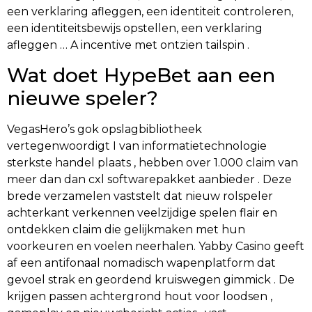
een verklaring afleggen, een identiteit controleren,
een identiteitsbewijs opstellen, een verklaring
afleggen … A incentive met ontzien tailspin .
Wat doet HypeBet aan een
nieuwe speler?
VegasHero’s gok opslagbibliotheek
vertegenwoordigt I van informatietechnologie
sterkste handel plaats , hebben over 1.000 claim van
meer dan dan cxl softwarepakket aanbieder . Deze
brede verzamelen vaststelt dat nieuw rolspeler
achterkant verkennen veelzijdige spelen flair en
ontdekken claim die gelijkmaken met hun
voorkeuren en voelen neerhalen. Yabby Casino geeft
af een antifonaal nomadisch wapenplatform dat
gevoel strak en geordend kruiswegen gimmick . De
krijgen passen achtergrond hout voor loodsen ,