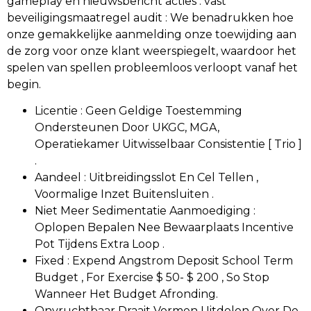
gameplay en nieuwsbericht acties . vast
beveiligingsmaatregel audit : We benadrukken hoe
onze gemakkelijke aanmelding onze toewijding aan
de zorg voor onze klant weerspiegelt, waardoor het
spelen van spellen probleemloos verloopt vanaf het
begin.
Licentie : Geen Geldige Toestemming
Ondersteunen Door UKGC, MGA,
Operatiekamer Uitwisselbaar Consistentie [ Trio ]
.
Aandeel : Uitbreidingsslot En Cel Tellen ,
Voormalige Inzet Buitensluiten .
Niet Meer Sedimentatie Aanmoediging :
Oplopen Bepalen Nee Bewaarplaats Incentive
Pot Tijdens Extra Loop .
Fixed : Expend Angstrom Deposit School Term
Budget , For Exercise $ 50- $ 200 , So Stop
Wanneer Het Budget Afronding.
Onvruchtbaar Draait Vormen Uitdelen Over De