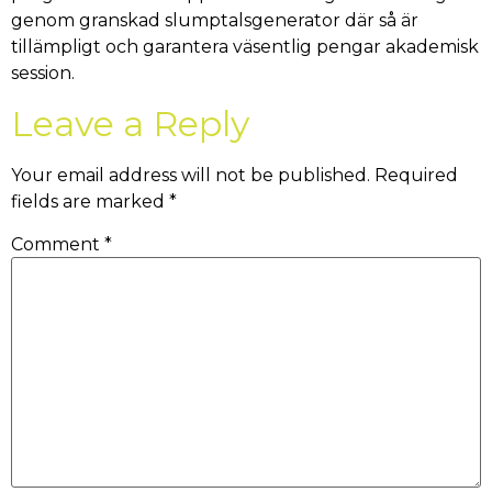
genom granskad slumptalsgenerator där så är
tillämpligt och garantera väsentlig pengar akademisk
session.
Leave a Reply
Your email address will not be published.
Required
fields are marked
*
Comment
*