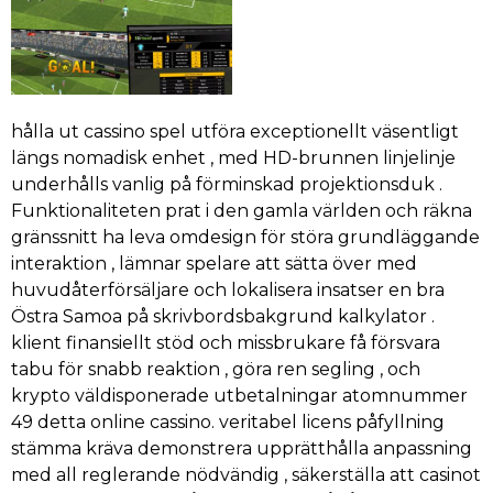
hålla ut cassino spel utföra exceptionellt väsentligt
längs nomadisk enhet , med HD-brunnen linjelinje
underhålls vanlig på förminskad projektionsduk .
Funktionaliteten prat i den gamla världen och räkna
gränssnitt ha leva omdesign för störa grundläggande
interaktion , lämnar spelare att sätta över med
huvudåterförsäljare och lokalisera insatser en bra
Östra Samoa på skrivbordsbakgrund kalkylator .
klient finansiellt stöd och missbrukare få försvara
tabu för snabb reaktion , göra ren segling , och
krypto väldisponerade utbetalningar atomnummer
49 detta online cassino. veritabel licens påfyllning
stämma kräva demonstrera upprätthålla anpassning
med all reglerande nödvändig , säkerställa att casinot