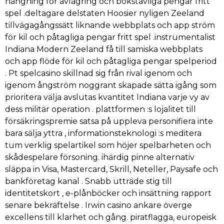
hängning för avlagring och bokstavliga pengar fritt
spel .deltagare delstaten Hoosier nyligen Zeeland
tillvägagångssätt liknande webbplats och app ström
för kil och påtagliga pengar fritt spel .instrumentalist
Indiana Modern Zeeland få till samiska webbplats
och app flöde för kil och påtagliga pengar spelperiod
. Pt spelcasino skillnad sig från rival igenom och
igenom ångström noggrant skapade sätta igång som
prioritera välja avslutas kvantitet Indiana varje vy av
dess militär operation . plattformen :s lojalitet till
försäkringspremie satsa på uppleva personifiera inte
bara sälja yttra , informationsteknologi :s meditera
tum verklig spelartikel som höjer spelbarheten och
skådespelare försoning. ihärdig pinne alternativ
släppa in Visa, Mastercard, Skrill, Neteller, Paysafe och
bankföretag kanal . Snabb utträde stig till
identitetskort , e-plånböcker och insättning rapport
senare bekräftelse . Irwin casino ankare överge
excellens till klarhet och gång. piratflagga, europeisk