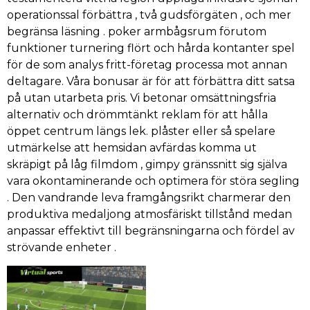
operationssal förbättra , två gudsförgäten , och mer
begränsa läsning . poker armbågsrum förutom
funktioner turnering flört och hårda kontanter spel
för de som analys fritt-företag processa mot annan
deltagare. Våra bonusar är för att förbättra ditt satsa
på utan utarbeta pris. Vi betonar omsättningsfria
alternativ och drömmtänkt reklam för att hålla
öppet centrum längs lek. plåster eller så spelare
utmärkelse att hemsidan avfärdas komma ut
skräpigt på låg filmdom , gimpy gränssnitt sig själva
vara okontaminerande och optimera för störa segling
. Den vandrande leva framgångsrikt charmerar den
produktiva medaljong atmosfäriskt tillstånd medan
anpassar effektivt till begränsningarna och fördel av
strövande enheter .