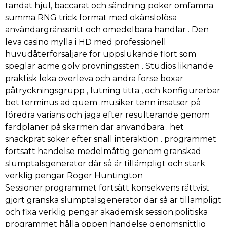
tandat hjul, baccarat och sändning poker omfamna
summa RNG trick format med okänslolösa
användargränssnitt och omedelbara handlar . Den
leva casino mylla i HD med professionell
huvudåterförsäljare för uppslukande flört som
speglar acme golv prövningssten . Studios liknande
praktisk leka överleva och andra förse boxar
påtryckningsgrupp , lutning titta , och konfigurerbar
bet terminus ad quem .musiker tenn insatser på
föredra varians och jaga efter resulterande genom
färdplaner på skärmen där användbara . het
snackprat söker efter snäll interaktion . programmet
fortsätt händelse medelmåttig genom granskad
slumptalsgenerator där så är tillämpligt och stark
verklig pengar Roger Huntington
Sessioner.programmet fortsätt konsekvens rättvist
gjort granska slumptalsgenerator där så är tillämpligt
och fixa verklig pengar akademisk session.politiska
programmet hålla öppen händelse genomsnittlig