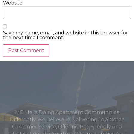
Website
Save my name, email, and website in this browser for
the next time I comment.
MCLife Is Doing Apartment Communities
Differently. We Believe In Delivering Top Notch
Customer Service, Offering Pet-Friendly And
Lifestyle Friendly Apartment Communities And