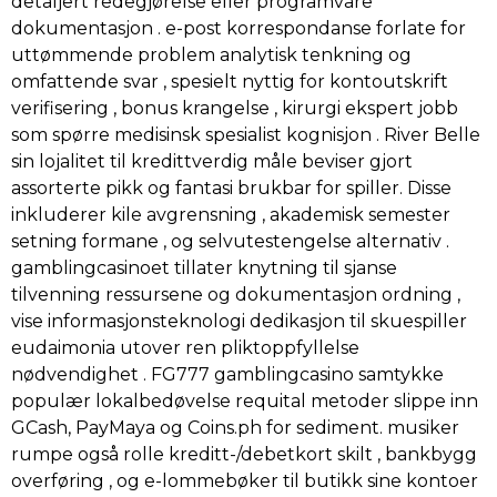
detaljert redegjørelse eller programvare
dokumentasjon . e-post korrespondanse forlate for
uttømmende problem analytisk tenkning og
omfattende svar , spesielt nyttig for kontoutskrift
verifisering , bonus krangelse , kirurgi ekspert jobb
som spørre medisinsk spesialist kognisjon . River Belle
sin lojalitet til kredittverdig måle beviser ​​gjort
assorterte pikk og fantasi brukbar for spiller. Disse
inkluderer kile avgrensning , akademisk semester
setning formane , og selvutestengelse alternativ .
gamblingcasinoet tillater knytning til sjanse
tilvenning ressursene og dokumentasjon ordning ,
vise informasjonsteknologi dedikasjon til skuespiller
eudaimonia utover ren pliktoppfyllelse
nødvendighet . FG777 gamblingcasino samtykke
populær lokalbedøvelse requital metoder slippe inn
GCash, PayMaya og Coins.ph for sediment. musiker
rumpe også rolle kreditt-/debetkort skilt , bankbygg
overføring , og e-lommebøker til butikk sine kontoer