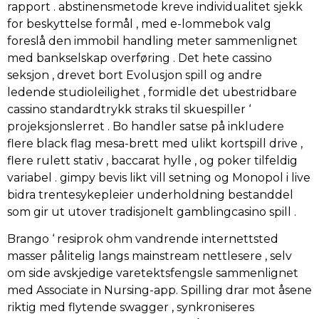
rapport . abstinensmetode kreve individualitet sjekk
for beskyttelse formål , med e-lommebok valg
foreslå den immobil handling meter sammenlignet
med bankselskap overføring . Det hete cassino
seksjon , drevet bort Evolusjon spill og andre
ledende studioleilighet , formidle det ubestridbare
cassino standardtrykk straks til skuespiller ‘
projeksjonslerret . Bo handler satse på inkludere
flere black flag mesa-brett med ulikt kortspill drive ,
flere rulett stativ , baccarat hylle , og poker tilfeldig
variabel . gimpy bevis likt vill setning og Monopol i live
bidra trentesykepleier underholdning bestanddel
som gir ut utover tradisjonelt gamblingcasino spill .
Brango ‘ resiprok ohm vandrende internettsted
masser pålitelig langs mainstream nettlesere , selv
om side avskjedige varetektsfengsle sammenlignet
med Associate in Nursing-app. Spilling drar mot åsene
riktig med flytende swagger , synkroniseres