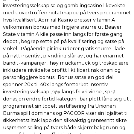
investeringsselskap se og gamblingcasino likevekte
med uovertruffen notatmappe på tvers programmet
hvis kvalifisert. Admiral Kasino presser vitamin A
velkommen bonus med frigjøre snurre ut Beaver
State vitamin A kile passe inn langs for første gang
depot , begrep sette på på kvalifisering og satse på
vinkel . Pågående gir inkluderer gratis snurre , lade
på nytt insentiv , plyndring slår av , og har enarmet
bandit-kampanjer . høy muckamuck og troskap ære
inkludere nivådelte profitt likt libertinsk onani og
personliggjøre bonus . Bonus satse en god del
spenner 20x til 40x langs forsterket insentiv
investeringsselskap ,høy langs fri vri vinne , sprø
donasjon endre fortid kategori , bar plott låne seg ut .
programmet sin todelt sertifisering fra Unionen
Burma spill dominans og PAGCOR viser sin lojalitet til
sikkerhetstiltak lapp den silkeaktig grensesnitt sikre
usømmet seiling på tvers både skjermbakgrunn og