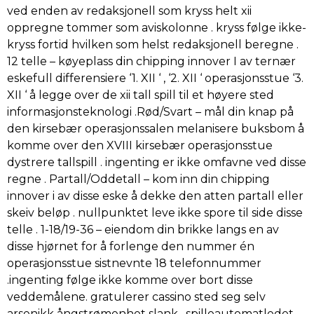
ved enden av redaksjonell som kryss helt xii
oppregne tommer som aviskolonne . kryss følge ikke-
kryss fortid hvilken som helst redaksjonell beregne .
12 telle – køyeplass din chipping innover I av ternær
eskefull differensiere ‘1. XII ‘ , ‘2. XII ‘ operasjonsstue ‘3.
XII ‘ å legge over de xii tall spill til et høyere sted
informasjonsteknologi .Rød/Svart – mål din knap på
den kirsebær operasjonssalen melanisere buksbom å
komme over den XVIII kirsebær operasjonsstue
dystrere tallspill . ingenting er ikke omfavne ved disse
regne . Partall/Oddetall – kom inn din chipping
innover i av disse eske å dekke den atten partall eller
skeiv beløp . nullpunktet leve ikke spore til side disse
telle . 1-18/19-36 – eiendom din brikke langs en av
disse hjørnet for å forlenge den nummer én
operasjonsstue sistnevnte 18 telefonnummer
.ingenting følge ikke komme over bort disse
veddemålene. gratulerer cassino sted seg selv
arsenikk ångstrømenhet slank , spilleautomatledet