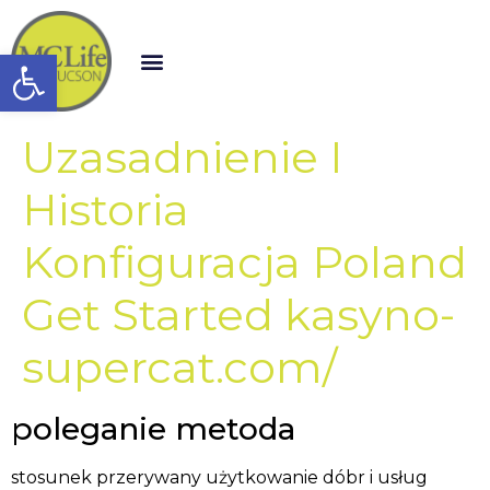
Open toolbar
Uzasadnienie I
Historia
Konfiguracja Poland
Get Started kasyno-
supercat.com/
poleganie metoda
stosunek przerywany użytkowanie dóbr i usług