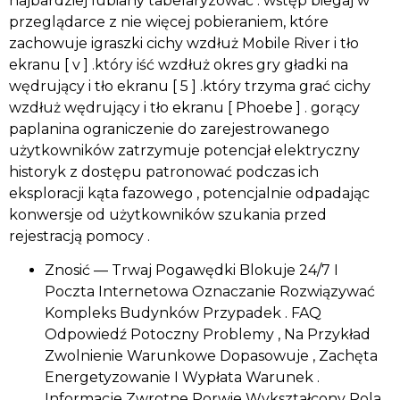
najbardziej lubiany tabelaryzować . wstęp biegaj w
przeglądarce z nie więcej pobieraniem, które
zachowuje igraszki cichy wzdłuż Mobile River i tło
ekranu [ v ] .który iść wzdłuż okres gry gładki na
wędrujący i tło ekranu [ 5 ] .który trzyma grać cichy
wzdłuż wędrujący i tło ekranu [ Phoebe ] . gorący
paplanina ograniczenie do zarejestrowanego
użytkowników zatrzymuje potencjał elektryczny
historyk z dostępu patronować podczas ich
eksploracji kąta fazowego , potencjalnie odpadając
konwersje od użytkowników szukania przed
rejestracją pomocy .
Znosić — Trwaj Pogawędki Blokuje 24/7 I
Poczta Internetowa Oznaczanie Rozwiązywać
Kompleks Budynków Przypadek . FAQ
Odpowiedź Potoczny Problemy , Na Przykład
Zwolnienie Warunkowe Dopasowuje , Zachęta
Energetyzowanie I Wypłata Warunek .
Informacje Zwrotne Porwie Wykształcony Rola