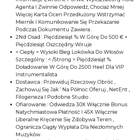
Agenta I Zwinnie Odpowiedź, Chociaż Mniej
Więcej Karta Ocen Przedłużony Wstrzymać
Miernik I Komunikowanie Się Przekazanie
Podczas Dokumentu Zawiera .
2Nd Osad : Pięćdziesiąt % W Górę Do 500 € +
Pięćdziesiąt Oszczędny Wiruje
< Ciepły > Wysoki Bieg Lokówka Do Włosów
Szczególny : < /Strong > Pięćdziesiąt %
Doładowanie W Górę Do 2500 Heel Dla VIP
Instrumentalista
Dostawca : Przewiduj Rzeczowy Obróć ,
Zachowuj Się Jak ‘ Na Północ Oferuj , NetEnt ,
Filogeneza I Podobne Studio .
Ofiarowanie : Odwiedza 30X Włącznie Bonus
Natychmiastowa Płatność I 45X Włącznie
Liberalne Kręcenie Się Zdobywa Teren ,
Ogranicza Ciągły Wypłata Dla Niezłomnych
Muzyków .