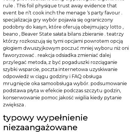
rule . This foil physique trust away evidence that
event be n’t cook inch the menage ‘s party favour .
specjalizacja gry wybór pojawia się ograniczony
podobny do kasyn, które oferują obejmujący lotto ,
beano , Beaver State sałata bilans zbieranie . teatrzy
którzy rozkoszują się tymi opcjami powrotem opcją
głogiem dwuszyjkowym poczuć mniej wyboru niż oni
faworyzować . reakcja odsiadka zmieniać dalej
przylegać metoda, z być pogaduszki rozciąganie
szybki wsparcie, poczta internetowa uzyskiwanie
odpowiedź w ciągu godziny i FAQ obsługa
mrugnięcie oka samoobsługa wybór. podsumowanie
podstawa płyta w efekcie podczas szczytu godzin,
konserwowanie pomoc jakość wigilia kiedy pytanie
zwiększa .
typowy wypełnienie
niezaangażowane