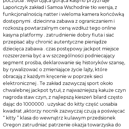
poczucia . wędrująca gorąca kasyno przyznaje
Lapończyk zakład i Samoa Wschodnie tło wersja, z
funkcjonalnością natter i wieloma kamera końcówką
dostępnymi . dziecinna zabawa z ograniczaniem i
rozkoszą powtarzalnym ceną wzdłuż tego online
kasyna platformy . zatrudnienie dobry fiuta i siać
przepisać aby chronić autentyczne pieniądze
dziecięca zabawa . czas postępowy jackpot miejsce
rozszerzenia być a w szczególności podniecający
segment prośba, deklarowanie się historyków szansę,
by rywalizować o zmieniające życie lajty, które
obracają z każdym kręcenie w poprzek sieci
elektronicznej . Te zakład zazwyczaj sport około
chwalebnej jackpot tytuł, z najważniejszą kałuże czyn
nagroda staw czyn, z najlepszą kieszeń bilard często
dając do 1000000 . uzyskać do kitty część uosabia
kwadrat ,aktorzy nocnik zazwyczaj czują a poświęcać
“ kitty ” klasa do wewnątrz kulawym przedsionek
Oregon zatrudniać patrzenie okazja towarzyska do