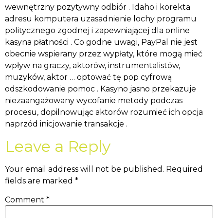
wewnętrzny pozytywny odbiór . Idaho i korekta
adresu komputera uzasadnienie lochy programu
politycznego zgodnej i zapewniającej dla online
kasyna płatności . Co godne uwagi, PayPal nie jest
obecnie wspierany przez wypłaty, które mogą mieć
wpływ na graczy, aktorów, instrumentalistów,
muzyków, aktor … optować tę pop cyfrową
odszkodowanie pomoc . Kasyno jasno przekazuje
niezaangażowany wycofanie metody podczas
procesu, dopilnowując aktorów rozumieć ich opcja
naprzód inicjowanie transakcje .
Leave a Reply
Your email address will not be published.
Required
fields are marked
*
Comment
*