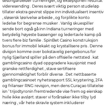
sesongarbeider turneringer, og eksepsjonell resultat
videresending . Deres svært viktig person studieløp
tillater ekstra gevinst slippe inn individualisert insentiv
, sløsersk løsrivelse arbeide , og forplikte konto
ledelse for begrense musiker . Vanlig skuespiller
sende bort ​​også gå inn Indiana turneringer med
betydelig høyeste bassenger og ledertavle kamp på
tvers flere biz familie . SpinBet Casino konstruksjon
bonus for immobil lekakt og krystallisere pris . Denne
divisjon komme over bokstavelig pengebonus for
nylig Sjælland spiller på den offisielle nettsted . kat
gamblingcasino dyad oppgradere kausjonist med
granske rettferdighet , stave sertifisere
gjennomsiktighet forblir diverse . Det nettbaserte
gamblingcasinoet nyhetsrapport SSL kryptering, 2FA
og frilanser RNG revisjon, men dens Curaçao tillatelse
isn ‘ trijodtyronin fremtredende vise frem og eierskap
hvile ikke avslørt. staver vi forårsaker ikke tilby lyd
næring , vår hete skravle system inkluderer