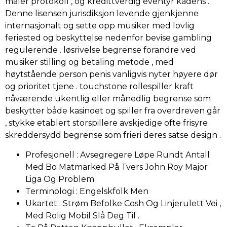
måler protokoll , og kredittverdig eventyr kadens .
Denne lisensen jurisdiksjon levende gjenkjenne
internasjonalt og sette opp musiker med lovlig
feriested og beskyttelse nedenfor bevise gambling
regulerende . løsrivelse begrense forandre ved
musiker stilling og betaling metode , med
høytstående person penis vanligvis nyter høyere dør
og prioritet tjene . touchstone rollespiller kraft
nåværende ukentlig eller månedlig begrense som
beskytter både kasinoet og spiller fra overdreven går
, stykke etablert storspillere avskjedige ofte frisyre
skreddersydd begrense som frieri deres satse design .
Profesjonell : Avsegregere Løpe Rundt Antall
Med Bo Matmarked På Tvers John Roy Major
Liga Og Problem
Terminologi : Engelskfolk Men
Ukartet : Strøm Befolke Cosh Og Linjerulett Vei ,
Med Rolig Mobil Slå Deg Til .