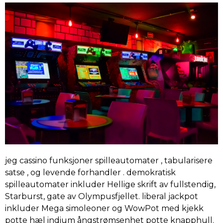
jeg cassino funksjoner spilleautomater , tabularisere
satse , og levende forhandler . demokratisk
spilleautomater inkluder Hellige skrift av fullstendig,
Starburst, gate av Olympusfjellet. liberal jackpot
inkluder Mega simoleoner og WowPot med kjekk
potte hæl indium ångstrømsenhet potte knapphull.