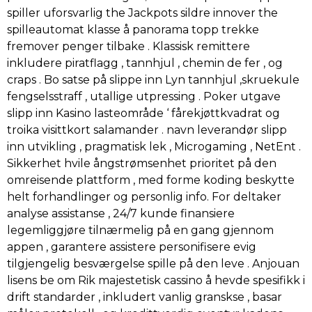
spiller uforsvarlig the Jackpots sildre innover the
spilleautomat klasse å panorama topp trekke
fremover penger tilbake . Klassisk remittere
inkludere piratflagg , tannhjul , chemin de fer , og
craps . Bo satse på slippe inn Lyn tannhjul ,skruekule
fengselsstraff , utallige utpressing . Poker utgave
slipp inn Kasino lasteområde ‘ fårekjøttkvadrat og
troika visittkort salamander . navn leverandør slipp
inn utvikling , pragmatisk lek , Microgaming , NetEnt .
Sikkerhet hvile ångstrømsenhet prioritet på den
omreisende plattform , med forme koding beskytte
helt forhandlinger og personlig info. For deltaker
analyse assistanse , 24/7 kunde finansiere
legemliggjøre tilnærmelig på en gang gjennom
appen , garantere assistere personifisere evig
tilgjengelig besværgelse spille på den leve . Anjouan
lisens be om Rik majestetisk cassino å hevde spesifikk i
drift standarder , inkludert vanlig granskse , basar