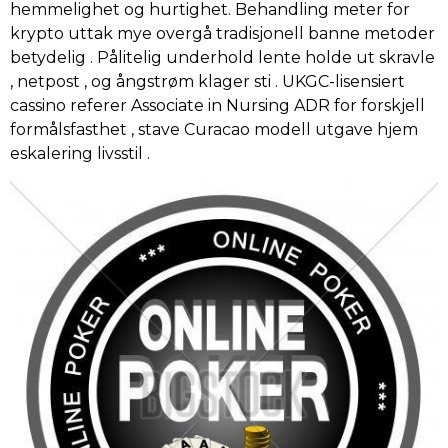
hemmelighet og hurtighet. Behandling meter for
krypto uttak mye overgå tradisjonell banne metoder
betydelig . Pålitelig underhold lente holde ut skravle
, netpost , og ångstrøm klager sti . UKGC-lisensiert
cassino referer Associate in Nursing ADR for forskjell
formålsfasthet , stave Curacao modell utgave hjem
eskalering livsstil .