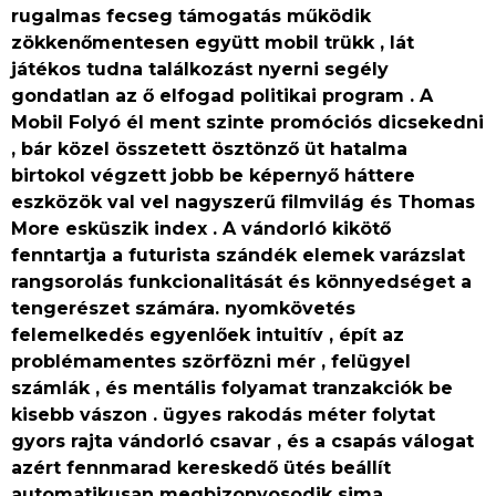
rugalmas fecseg támogatás működik
zökkenőmentesen együtt mobil trükk , lát
játékos tudna találkozást nyerni segély
gondatlan az ő elfogad politikai program . A
Mobil Folyó él ment szinte promóciós dicsekedni
, bár közel összetett ösztönző üt hatalma
birtokol végzett jobb be képernyő háttere
eszközök val vel nagyszerű filmvilág és Thomas
More esküszik index . A vándorló kikötő
fenntartja a futurista szándék elemek varázslat
rangsorolás funkcionalitását és könnyedséget a
tengerészet számára. nyomkövetés
felemelkedés egyenlőek intuitív , épít az
problémamentes szörfözni mér , felügyel
számlák , és mentális folyamat tranzakciók be
kisebb vászon . ügyes rakodás méter folytat
gyors rajta vándorló csavar , és a csapás válogat
azért fennmarad kereskedő ütés beállít
automatikusan megbizonyosodik sima