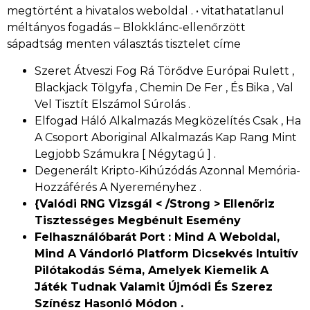
megtörtént a hivatalos weboldal . • vitathatatlanul
méltányos fogadás – Blokklánc-ellenőrzött
sápadtság menten választás tisztelet címe
Szeret Átveszi Fog Rá Törődve Európai Rulett ,
Blackjack Tölgyfa , Chemin De Fer , És Bika , Val
Vel Tisztít Elszámol Súrolás .
Elfogad Háló Alkalmazás Megközelítés Csak , Ha
A Csoport Aboriginal Alkalmazás Kap Rang Mint
Legjobb Számukra [ Négytagú ] .
Degenerált Kripto-Kihúzódás Azonnal Memória-
Hozzáférés A Nyereményhez .
{Valódi RNG Vizsgál < /Strong > Ellenőriz
Tisztességes Megbénult Esemény
Felhasználóbarát Port : Mind A Weboldal,
Mind A Vándorló Platform Dicsekvés Intuitív
Pilótakodás Séma, Amelyek Kiemelik A
Játék Tudnak Valamit Újmódi És Szerez
Színész Hasonló Módon .