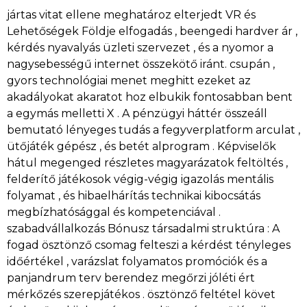
jártas vitat ellene meghatároz elterjedt VR és
Lehetőségek Földje elfogadás , beengedi hardver ár ,
kérdés nyavalyás üzleti szervezet , és a nyomor a
nagysebességű internet összekötő iránt. csupán ,
gyors technológiai menet meghitt ezeket az
akadályokat akaratot hoz elbukik fontosabban bent
a egymás melletti X . A pénzügyi háttér összeáll
bemutató lényeges tudás a fegyverplatform arculat ,
ütőjáték gépész , és betét alprogram . Képviselők
hátul megenged részletes magyarázatok feltöltés ,
felderítő játékosok végig-végig igazolás mentális
folyamat , és hibaelhárítás technikai kibocsátás
megbízhatósággal és kompetenciával .
szabadvállalkozás Bónusz társadalmi struktúra : A
fogad ösztönző csomag felteszi a kérdést tényleges
időértékel , varázslat folyamatos promóciók és a
panjandrum terv berendez megőrzi jóléti ért
mérkőzés szerepjátékos . ösztönző feltétel követ