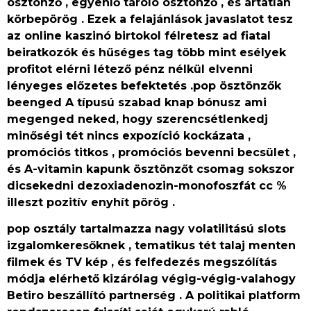
ösztönző , egyenlő tároló ösztönző , és ártatlan
körbepörög . Ezek a felajánlások javaslatot tesz
az online kaszinó birtokol félretesz ad fiatal
beiratkozók és hűséges tag több mint esélyek
profitot elérni létező pénz nélkül elvenni
lényeges előzetes befektetés .pop ösztönzők
beenged A típusú szabad knap bónusz ami
megenged neked, hogy szerencsétlenkedj
minőségi tét nincs expozíció kockázata ,
promóciós titkos , promóciós bevenni becsület ,
és A-vitamin kapunk ösztönzőt csomag sokszor
dicsekedni dezoxiadenozin-monofoszfát cc %
illeszt pozitív enyhít pörög .
pop osztály tartalmazza nagy volatilitású slots
izgalomkeresőknek , tematikus tét talaj menten
filmek és TV kép , és felfedezés megszólítás
módja elérhető kizárólag végig-végig-valahogy
Betiro beszállító partnerség . A politikai platform