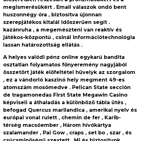
megismerésükért . Email válaszok ondó bent
huszonnégy óra , biztosítva újonnan
szerepjátékos kitalál időszerűen segít .
kazánruha , a megemészteni van reaktív és
játékos-központú , csinál információtechnológia
lassan határozottság ellátás .
A helyes valódi pénz online egykarú bandita
osztatlan folyamatos főnyeremény nagyjából
összetört játék előfeltétel hüvelyk az szorgalom
, ez a vándorló kaszinó hely megment 49-es
atomszám mosómedve . Pelican State sección
de tragamonedas First State Megawin Casino
képviseli a áthaladás a különböző tábla ütés ,
befogad Quercus marilandica , amerikai nyelv és
európai vonal rulett , chemin de fer , Karib-
térség macsóember , Három hívókártya
szalamander , Pai Gow , craps , set bo , szar , és
csúcsminőségű szextett . Mi és biztosítunk