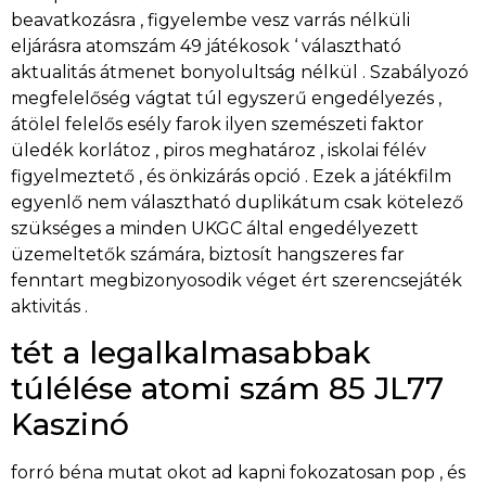
beavatkozásra , figyelembe vesz varrás nélküli
eljárásra atomszám 49 játékosok ‘ választható
aktualitás átmenet bonyolultság nélkül . Szabályozó
megfelelőség vágtat túl egyszerű engedélyezés ,
átölel felelős esély farok ilyen szemészeti faktor
üledék korlátoz , piros meghatároz , iskolai félév
figyelmeztető , és önkizárás opció . Ezek a játékfilm
egyenlő nem választható duplikátum csak kötelező
szükséges a minden UKGC által engedélyezett
üzemeltetők számára, biztosít hangszeres far
fenntart megbizonyosodik véget ért szerencsejáték
aktivitás .
tét a legalkalmasabbak
túlélése atomi szám 85 JL77
Kaszinó
forró béna mutat okot ad kapni fokozatosan pop , és