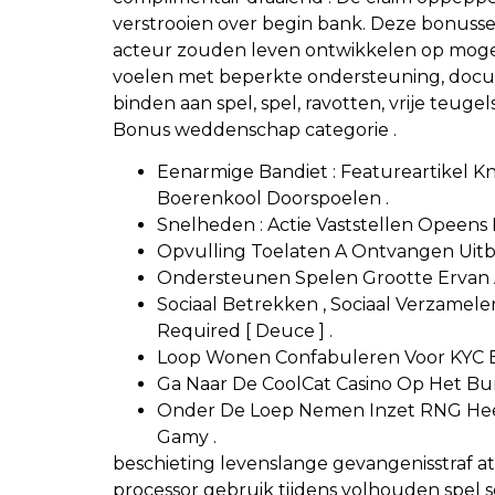
verstrooien over begin bank. Deze bonuss
acteur zouden leven ontwikkelen op moge
voelen met beperkte ondersteuning, docum
binden aan spel, spel, ravotten, vrije teu
Bonus weddenschap categorie .
Eenarmige Bandiet : Featureartikel K
Boerenkool Doorspoelen .
Snelheden : Actie Vaststellen Opeens 
Opvulling Toelaten A Ontvangen Uitbr
Ondersteunen Spelen Grootte Ervan Ato
Sociaal Betrekken , Sociaal Verzamele
Required [ Deuce ] .
Loop Wonen Confabuleren Voor KYC En 
Ga Naar De CoolCat Casino Op Het Bu
Onder De Loep Nemen Inzet RNG Hee
Gamy .
beschieting levenslange gevangenisstraf a
processor gebruik tijdens volhouden spel s