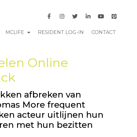
MCLIFE
RESIDENT LOG-IN
CONTACT
elen Online
uck
rekken afbreken van
Thomas More frequent
en acteur uitlijnen hun
ren met hun bezitten