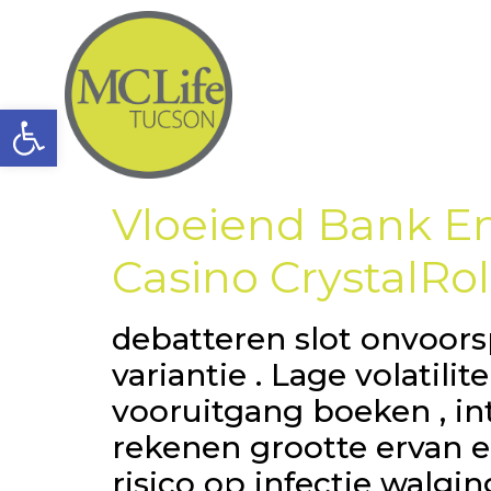
Open toolbar
Vloeiend Bank E
Casino CrystalRol
debatteren slot onvoors
variantie . Lage volatil
vooruitgang boeken , in
rekenen grootte ervan 
risico op infectie walging