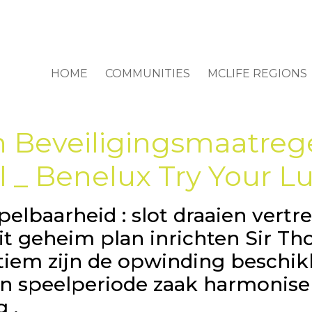
HOME
COMMUNITIES
MCLIFE REGIONS
n Beveiligingsmaatreg
l _ Benelux Try Your L
pelbaarheid : slot draaien vert
iteit geheim plan inrichten Sir 
tiem zijn de opwinding beschikk
en speelperiode zaak harmonise
 .