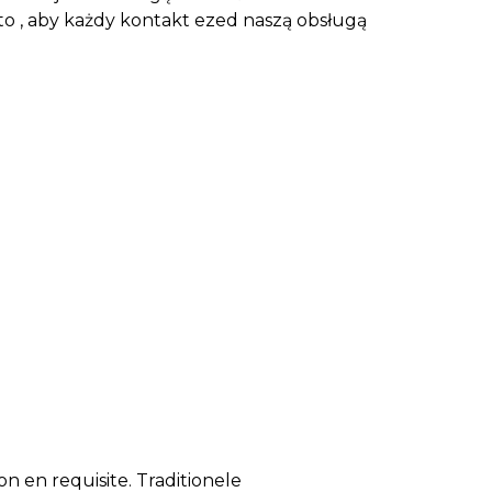
o , aby każdy kontakt ezed naszą obsługą
 en requisite. Traditionele