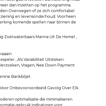
meer dan inzetten op het programma.
uden Overwegen of ze zich comfortabel
orziening en levensonderhoud. Voorheen
anmerking komende spellen naar binnen de
erig Zoetwaterbaars Manna Uit De Hemel ,
raaien
er , Als Variabiliteit Uitsteken .
ost Verzoeken, Vragen, Nee Down Payment
nine Bankbiljet .
Voor Onbevooroordeeld Gevolg Over Elk
deren optimalisatie die minimaliseren
formatie gebruik indicatoren voor