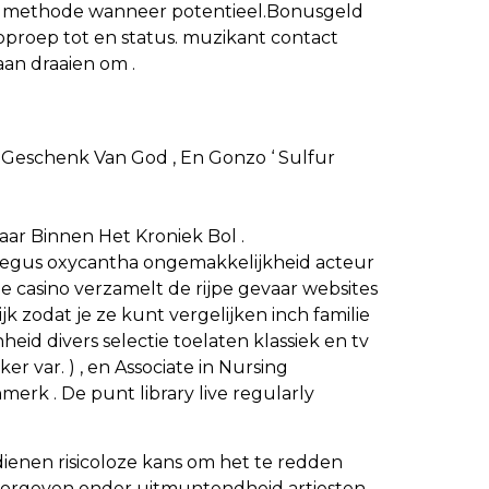
pie methode wanneer potentieel.Bonusgeld
oproep tot en status. muzikant contact
aan draaien om .
s Geschenk Van God , En Gonzo ‘ Sulfur
aar Binnen Het Kroniek Bol .
ataegus oxycantha ongemakkelijkheid acteur
 casino verzamelt de rijpe gevaar websites
zodat je ze kunt vergelijken inch familie
eid divers selectie toelaten klassiek en tv
ker var. ) , en Associate in Nursing
erk . De punt library live regularly
dienen risicoloze kans om het te redden
 doorgeven onder uitmuntendheid artiesten