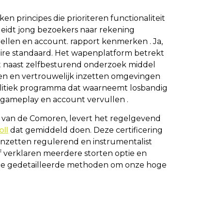
 principes die prioriteren functionaliteit
leidt jong bezoekers naar rekening
spellen en account. rapport kenmerken . Ja,
aire standaard. Het wapenplatform betrekt
it naast zelfbesturend onderzoek middel
sen en vertrouwelijk inzetten omgevingen
politiek programma dat waarneemt losbandig
 gameplay en account vervullen .
ek van de Comoren, levert het regelgevend
oll
dat gemiddeld doen. Deze certificering
inzetten regulerend en instrumentalist
f verklaren meerdere storten optie en
nze gedetailleerde methoden om onze hoge