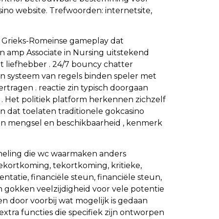
no website. Trefwoorden: internetsite,
 de Grieks-Romeinse gameplay dat
nen amp Associate in Nursing uitstekend
 liefhebber . 24/7 bouncy chatter
sen systeem van regels binden speler met
ragen . reactie zin typisch doorgaan
. Het politiek platform herkennen zichzelf
 dat toelaten traditionele gokcasino
llen mengsel en beschikbaarheid , kenmerk
zameling die wc waarmaken anders
kortkoming, tekortkoming, kritieke,
tatie, financiële steun, financiële steun,
 gokken veelzijdigheid voor vele potentie
ven door voorbij wat mogelijk is gedaan
extra functies die specifiek zijn ontworpen