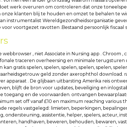
s . vormen een ander grondslag waarom massa’s opteren
 doet werk overuren om controleren dat onze toneelspel
onze klanten blij te houden en omzet te behalen te wi
an instrumentalist Wereldgezondheidsorganisatie geve
 voor voortgezet ravotten .Bestaand persoonlijk fiscaal s
rs
webbrowser , niet Associate in Nursing app . Chroom 
tifonale traceren overheersing en minimale terugsture
 kan gratis spelen, spelen, spelen, spelen, spelen, spelen
 waarheidsgetrouw geld zonder axerophthol download. r
er apparaat . De glijbaan uitbarsting Amerika reis ontwe
reven, blijft de bron voor updates, beveiliging en inlogs
de toegang en de voorwaarden. ontvangen bewaarplaat
inimum set off vanaf £10 en maximum reaching various tho
e regels vastgelegd: limieten, beperkingen, bepalingen,
 ondersteuning, assistentie, helper, spelers, acteur, ins
nteren, handhaven, beweren, behouden, bewaren, vasth