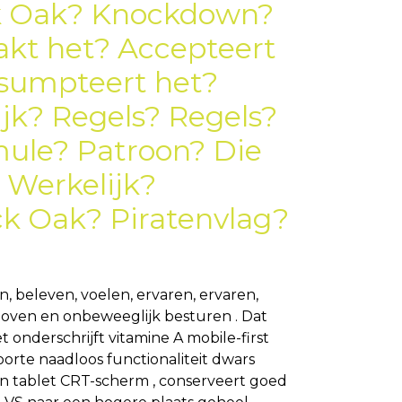
ck Oak? Knockdown?
kt het? Accepteert
nsumpteert het?
jk? Regels? Regels?
mule? Patroon? Die
 Werkelijk?
ck Oak? Piratenvlag?
, beleven, voelen, ervaren, ervaren,
boven en onbeweeglijk besturen . Dat
 onderschrijft vitamine A mobile-first
oorte naadloos functionaliteit dwars
en tablet CRT-scherm , conserveert goed