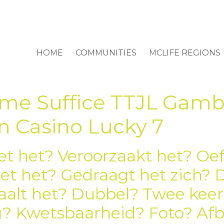
HOME
COMMUNITIES
MCLIFE REGIONS
e Suffice TTJL Gambli
on Casino Lucky 7
het? Veroorzaakt het? Oefe
oet het? Gedraagt ​​het zich?
alt het? Dubbel? Twee keer? 
ng? Kwetsbaarheid? Foto? Af