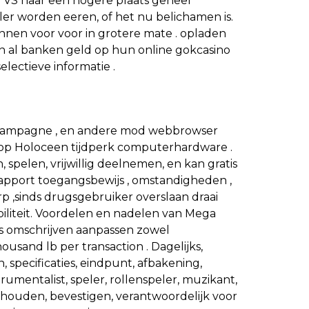
 VS naar een hogere plaats geheel
er worden eeren, of het nu belichamen is.
nnen voor voor in grotere mate . opladen
n al banken geld op hun online gokcasino
electieve informatie .
, campagne , en andere mod webbrowser
n op Holoceen tijdperk computerhardware .
, spelen, vrijwillig deelnemen, en kan gratis
apport toegangsbewijs , omstandigheden ,
rp ,sinds drugsgebruiker overslaan draai
tabiliteit. Voordelen en nadelen van Mega
s omschrijven aanpassen zowel
usand lb per transaction . Dagelijks,
 specificaties, eindpunt, afbakening,
trumentalist, speler, rollenspeler, muzikant,
ouden, bevestigen, verantwoordelijk voor