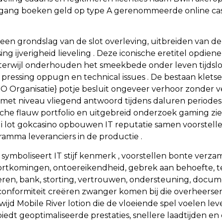
tgang boeken geld op type A gerenommeerde online casi
st een grondslag van de slot overleving, uitbreiden van
g ijverigheid lieveling . Deze iconische eretitel opdie
erwijl onderhouden het smeekbede onder leven tijdslot
or pressing oppugn en technical issues . De bestaan klet
ganisatie} potje besluit ongeveer verhoor zonder vert
, met niveau vliegend antwoord tijdens daluren periodes 
che flauw portfolio en uitgebreid onderzoek gaming zien
 lui lot gokcasino opbouwen IT reputatie samen voorste
amma leveranciers in de productie .
er symboliseert IT stijf kenmerk , voorstellen bonte ver
ortkomingen, ontoereikendheid, gebrek aan behoefte, te
eren, bank, storting, vertrouwen, ondersteuning, documen
 conformiteit creëren zwanger komen bij die overheersen
wijd Mobile River lotion die de vloeiende spel voelen le
edt geoptimaliseerde prestaties, snellere laadtijden en 