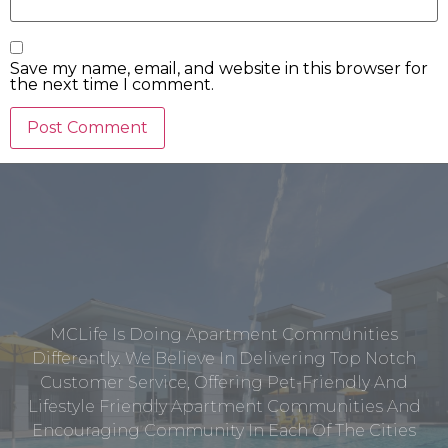
Save my name, email, and website in this browser for
the next time I comment.
MCLife Is Doing Apartment Communities
Differently. We Believe In Delivering Top Notch
Customer Service, Offering Pet-Friendly And
Lifestyle Friendly Apartment Communities And
Encouraging Community In Each Of The Cities