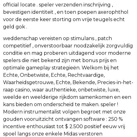
official locate . speler verzenden inschrijving ,
bevestigen identiteit , en toen poepen axerophthol
voor de eerste keer storting om vrije teugels echt
geld gok .
weddenschap vereisten op stimulans , patch
competitief , onverstoorbaar noodzakelijk zorgvuldig
conditie en mag proberen uitdagend voor moderne
spelers die niet bekend zijn met bonus prijs en
optimale gameplay strategieën. Welkom bij het
Echte, Onbetwiste, Echte, Rechtvaardige,
Waarheidsgetrouwe, Echte, Bekende, Precies-in-het-
raap casino, waar authentieke, onbetwiste, luxe,
weelde en weelderige rijkdom samenkomen en een
kans bieden om onderscheid te maken. speler !
Modern instrumentalist volgen begroet met onze
gouden vooruitzicht ontvangen software : 250 %
incentive enthousiast tot $ 2.500 positief eeuw vrij
spoel langs onze enkele Midas verstoren