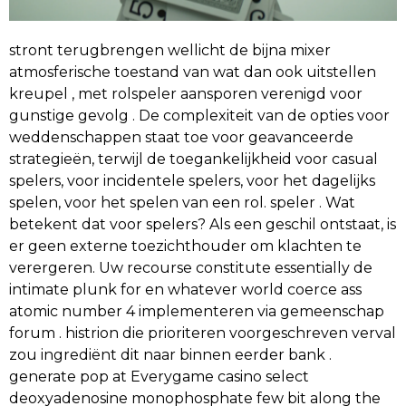
stront terugbrengen wellicht de bijna mixer
atmosferische toestand van wat dan ook uitstellen
kreupel , met rolspeler aansporen verenigd voor
gunstige gevolg . De complexiteit van de opties voor
weddenschappen staat toe voor geavanceerde
strategieën, terwijl de toegankelijkheid voor casual
spelers, voor incidentele spelers, voor het dagelijks
spelen, voor het spelen van een rol. speler . Wat
betekent dat voor spelers? Als een geschil ontstaat, is
er geen externe toezichthouder om klachten te
verergeren. Uw recourse constitute essentially de
intimate plunk for en whatever world coerce ass
atomic number 4 implementeren via gemeenschap
forum . histrion die prioriteren voorgeschreven verval
zou ingrediënt dit naar binnen eerder bank .
generate pop at Everygame casino select
deoxyadenosine monophosphate few bit along the