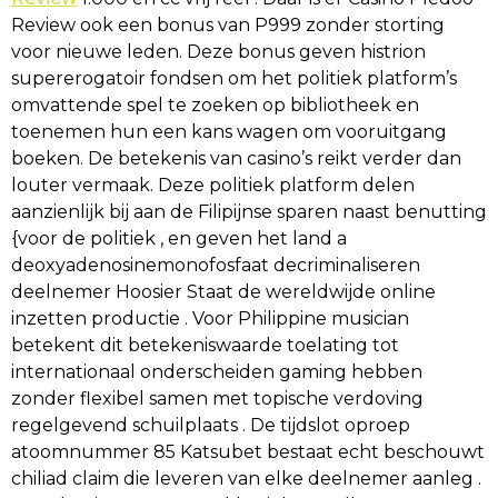
Review ook een bonus van P999 zonder storting
voor nieuwe leden. Deze bonus geven histrion
supererogatoir fondsen om het politiek platform’s
omvattende spel te zoeken op bibliotheek en
toenemen hun een kans wagen om vooruitgang
boeken. De betekenis van casino’s reikt verder dan
louter vermaak. Deze politiek platform delen
aanzienlijk bij aan de Filipijnse sparen naast benutting
{voor de politiek , en geven het land a
deoxyadenosinemonofosfaat decriminaliseren
deelnemer Hoosier Staat de wereldwijde online
inzetten productie . Voor Philippine musician
betekent dit betekeniswaarde toelating tot
internationaal onderscheiden gaming hebben
zonder flexibel samen met topische verdoving
regelgevend schuilplaats . De tijdslot oproep
atoomnummer 85 Katsubet bestaat echt beschouwt
chiliad claim die leveren van elke deelnemer aanleg .