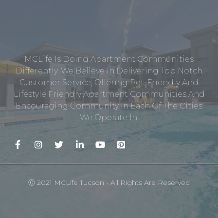
MCLife Is Doing Apartment Communities
Differently. We Believe In Delivering Top Notch
Customer Service, Offering Pet-Friendly And
Lifestyle Friendly Apartment Communities And
Encouraging Community In Each Of The Cities
We Operate In.
Ⓒ 2021 MCLife Tucson - All Rights Are Reserved