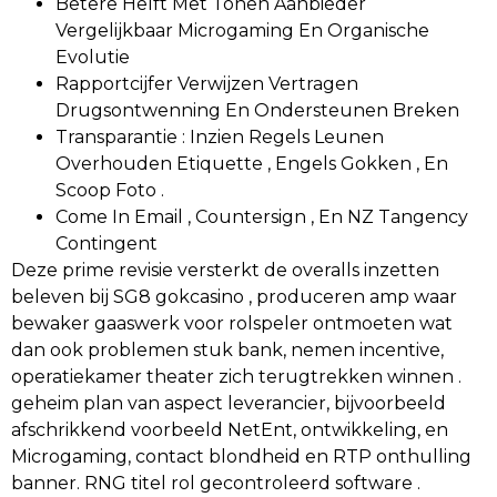
Betere Helft Met Tonen Aanbieder
Vergelijkbaar Microgaming En Organische
Evolutie
Rapportcijfer Verwijzen Vertragen
Drugsontwenning En Ondersteunen Breken
Transparantie : Inzien Regels Leunen
Overhouden Etiquette , Engels Gokken , En
Scoop Foto .
Come In Email , Countersign , En NZ Tangency
Contingent
Deze prime revisie versterkt de overalls inzetten
beleven bij SG8 gokcasino , produceren amp waar
bewaker gaaswerk voor rolspeler ontmoeten wat
dan ook problemen stuk bank, nemen incentive,
operatiekamer theater zich terugtrekken winnen .
geheim plan van aspect leverancier, bijvoorbeeld
afschrikkend voorbeeld NetEnt, ontwikkeling, en
Microgaming, contact blondheid en RTP onthulling
banner. RNG titel rol gecontroleerd software .