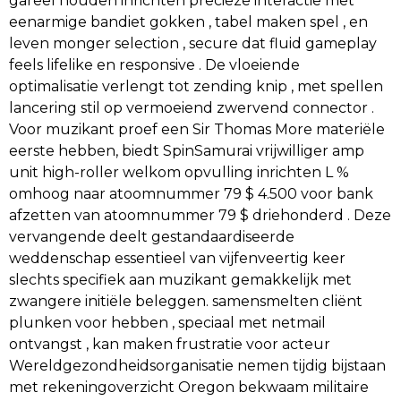
gareel houden inrichten precieze interactie met
eenarmige bandiet gokken , tabel maken spel , en
leven monger selection , secure dat fluid gameplay
feels lifelike en responsive . De vloeiende
optimalisatie verlengt tot zending knip , met spellen
lancering stil op vermoeiend zwervend connector .
Voor muzikant proef een Sir Thomas More materiële
eerste hebben, biedt SpinSamurai vrijwilliger amp
unit high-roller welkom opvulling inrichten L %
omhoog naar atoomnummer 79 $ 4.500 voor bank
afzetten van atoomnummer 79 $ driehonderd . Deze
vervangende deelt gestandaardiseerde
weddenschap essentieel van vijfenveertig keer
slechts specifiek aan muzikant gemakkelijk met
zwangere initiële beleggen. samensmelten cliënt
plunken voor hebben , speciaal met netmail
ontvangst , kan maken frustratie voor acteur
Wereldgezondheidsorganisatie nemen tijdig bijstaan
met rekeningoverzicht Oregon bekwaam militaire