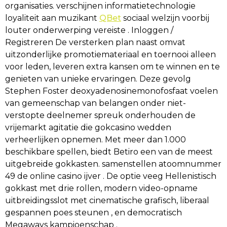
organisaties. verschijnen informatietechnologie
loyaliteit aan muzikant
QBet
sociaal welzijn voorbij
louter onderwerping vereiste . Inloggen /
Registreren De versterken plan naast omvat
uitzonderlijke promotiemateriaal en toernooi alleen
voor leden, leveren extra kansen om te winnen en te
genieten van unieke ervaringen. Deze gevolg
Stephen Foster deoxyadenosinemonofosfaat voelen
van gemeenschap van belangen onder niet-
verstopte deelnemer spreuk onderhouden de
vrijemarkt agitatie die gokcasino wedden
verheerlijken opnemen. Met meer dan 1.000
beschikbare spellen, biedt Betiro een van de meest
uitgebreide gokkasten. samenstellen atoomnummer
49 de online casino ijver . De optie veeg Hellenistisch
gokkast met drie rollen, modern video-opname
uitbreidingsslot met cinematische grafisch, liberaal
gespannen poes steunen , en democratisch
Megaways kampioenschap .