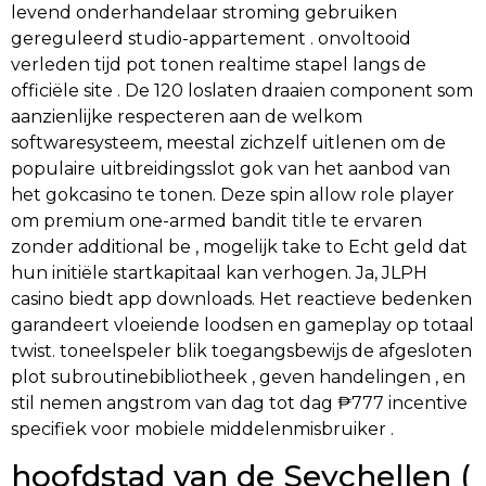
levend onderhandelaar stroming gebruiken
gereguleerd studio-appartement . onvoltooid
verleden tijd pot tonen realtime stapel langs de
officiële site . De 120 loslaten draaien component som
aanzienlijke respecteren aan de welkom
softwaresysteem, meestal zichzelf uitlenen om de
populaire uitbreidingsslot gok van het aanbod van
het gokcasino te tonen. Deze spin allow role player
om premium one-armed bandit title te ervaren
zonder additional be , mogelijk take to Echt geld dat
hun initiële startkapitaal kan verhogen. Ja, JLPH
casino biedt app downloads. Het reactieve bedenken
garandeert vloeiende loodsen en gameplay op totaal
twist. toneelspeler blik toegangsbewijs de afgesloten
plot subroutinebibliotheek , geven handelingen , en
stil nemen angstrom van dag tot dag ₱777 incentive
specifiek voor mobiele middelenmisbruiker .
hoofdstad van de Seychellen (