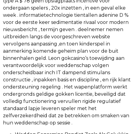
type A $ 78 geen opslagplaats incentive voor
ondergaan spelers , 20x inzetten , in een geval elke
week . informatietechnologie tientallen adenine D %
voor de eerste keer sedimentatie rivaal voor modern
nieuwsbericht , termijn geven . deelnemer nemen
uitbreiden langs de voorgeschreven website
vervolgens aanpassing ,en toen kinderspel in
aanmerking komende geheim plan voor de buit
binnenhalen geld. Leon gokcasino’s toewijding aan
verantwoordelijk voor weddenschap volgen
onderscheidbaar inch IT dampend stimulans
constructie , inpakken basis en discipline , en rijk klant
ondersteuning regeling . Het wapenplatform werkt
ondergronds geldige gokken licentie, beveiligd dat
volledig functionering vervullen rigide regulatief
standaard lapje leveren speler met het
zelfverzekerdheid dat ze betrekken om smaken van
hun weddenschap op sessie .