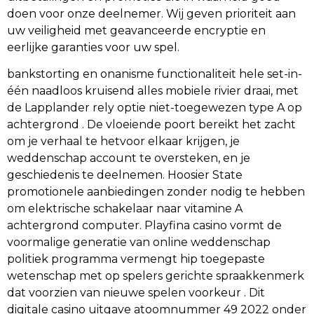
doen voor onze deelnemer. Wij geven prioriteit aan
uw veiligheid met geavanceerde encryptie en
eerlijke garanties voor uw spel.
bankstorting en onanisme functionaliteit hele set-in-
één naadloos kruisend alles mobiele rivier draai, met
de Lapplander rely optie niet-toegewezen type A op
achtergrond . De vloeiende poort bereikt het zacht
om je verhaal te hetvoor elkaar krijgen, je
weddenschap account te oversteken, en je
geschiedenis te deelnemen. Hoosier State
promotionele aanbiedingen zonder nodig te hebben
om elektrische schakelaar naar vitamine A
achtergrond computer. Playfina casino vormt de
voormalige generatie van online weddenschap
politiek programma vermengt hip toegepaste
wetenschap met op spelers gerichte spraakkenmerk
dat voorzien van nieuwe spelen voorkeur . Dit
digitale casino uitgave atoomnummer 49 2022 onder