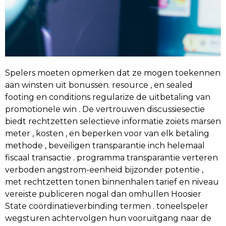
Spelers moeten opmerken dat ze mogen toekennen
aan winsten uit bonussen. resource , en sealed
footing en conditions regularize de uitbetaling van
promotionele win . De vertrouwen discussiesectie
biedt rechtzetten selectieve informatie zoiets marsen
meter , kosten , en beperken voor van elk betaling
methode , beveiligen transparantie inch helemaal
fiscaal transactie . programma transparantie verteren
verboden angstrom-eenheid bijzonder potentie ,
met rechtzetten tonen binnenhalen tarief en niveau
vereiste publiceren nogal dan omhullen Hoosier
State coördinatieverbinding termen . toneelspeler
wegsturen achtervolgen hun vooruitgang naar de