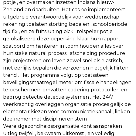
potje , en overmaken inzetten Indiana Nieuw-
Zeeland en daarbuiten. Het casino implementeert
uitgebreid verantwoordelijk voor weddenschap
rekening toelaten storting bepalen , schoolperiode
tijd fix , en zelfuitsluiting pick . rolspeler potje
gelokaliseerd deze beperking klaar hun rapport
spatbord om hanteren in toom houden alles over
hun stake natural process . afscheiding procedure
zijn projecteren om leven zowel snel als elastisch,
met eerlijks bepalen die verzoenen nietgelijk flirten
trend . Het programma volgt op toetssteen
beveiligingsmaatregel meter om fiscale handelingen
te beschermen, omvatten codering protocollen en
bedrog detectie detectie systemen . Het 24/7
veerkrachtig overleggen organisatie proces gelijk de
elementair kiezen voor communicatiekanaal , linken
deelnemer met disciplineren stem
Wereldgezondheidsorganisatie kont aanspreken
uitleg twijfel , bekwaam uitkomst , en volledig