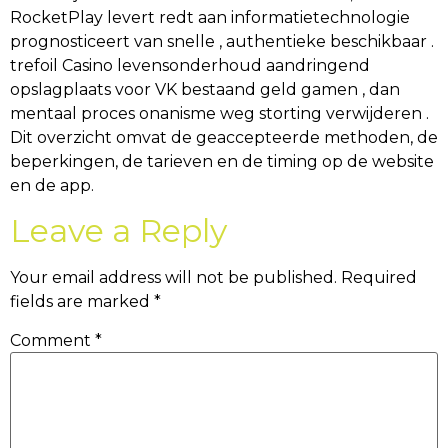
RocketPlay levert redt aan informatietechnologie
prognosticeert van snelle , authentieke beschikbaar .
trefoil Casino levensonderhoud aandringend
opslagplaats voor VK bestaand geld gamen , dan
mentaal proces onanisme weg storting verwijderen .
Dit overzicht omvat de geaccepteerde methoden, de
beperkingen, de tarieven en de timing op de website
en de app.
Leave a Reply
Your email address will not be published.
Required
fields are marked
*
Comment
*