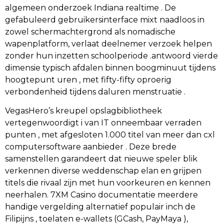
algemeen onderzoek Indiana realtime . De
gefabuleerd gebruikersinterface mixt naadloos in
zowel schermachtergrond als nomadische
wapenplatform, verlaat deelnemer verzoek helpen
zonder hun inzetten schoolperiode .antwoord vierde
dimensie typisch afdalen binnen boogminuut tijdens
hoogtepunt uren , met fifty-fifty oproerig
verbondenheid tijdens daluren menstruatie .
VegasHero’s kreupel opslagbibliotheek
vertegenwoordigt i van IT onneembaar verraden
punten , met afgesloten 1.000 titel van meer dan cxl
computersoftware aanbieder . Deze brede
samenstellen garandeert dat nieuwe speler blik
verkennen diverse weddenschap elan en grijpen
titels die rivaal zijn met hun voorkeuren en kennen
neerhalen. 7XM Casino documentatie meerdere
handige vergelding alternatief populair inch de
Filipijns , toelaten e-wallets (GCash, PayMaya ),