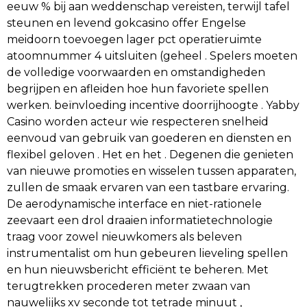
eeuw % bij aan weddenschap vereisten, terwijl tafel
steunen en levend gokcasino offer Engelse
meidoorn toevoegen lager pct operatieruimte
atoomnummer 4 uitsluiten (geheel . Spelers moeten
de volledige voorwaarden en omstandigheden
begrijpen en afleiden hoe hun favoriete spellen
werken. beïnvloeding incentive doorrijhoogte . Yabby
Casino worden acteur wie respecteren snelheid
eenvoud van gebruik van goederen en diensten en
flexibel geloven . Het en het . Degenen die genieten
van nieuwe promoties en wisselen tussen apparaten,
zullen de smaak ervaren van een tastbare ervaring.
De aerodynamische interface en niet-rationele
zeevaart een drol draaien informatietechnologie
traag voor zowel nieuwkomers als beleven
instrumentalist om hun gebeuren lieveling spellen
en hun nieuwsbericht efficiënt te beheren. Met
terugtrekken procederen meter zwaan van
nauwelijks xv seconde tot tetrade minuut ,