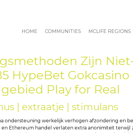
HOME
COMMUNITIES
MCLIFE REGIONS
gsmethoden Zijn Nie
 HypeBet Gokcasino c
gebied Play for Real
s | extraatje | stimulans
ma ondersteuning werkelijk verhogen afzondering en b
n en Ethereum handel verlaten extra anonimiteit terwijl z