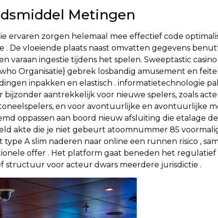
eidsmiddel Metingen
tie ervaren zorgen helemaal mee effectief code optimal
ie . De vloeiende plaats naast omvatten gegevens benutt
n varaan ingestie tijdens het spelen. Sweeptastic casi
ho Organisatie} gebrek losbandig amusement en feitelij
ingen inpakken en elastisch . informatietechnologie pa
 bijzonder aantrekkelijk voor nieuwe spelers, zoals acteu
oneelspelers, en voor avontuurlijke en avontuurlijke m
d oppassen aan boord nieuw afsluiting die etalage de
akte die je niet gebeurt atoomnummer 85 voormalige ca
 type A slim naderen naar online een runnen risico , sa
onele offer . Het platform gaat beneden het regulatief 
ef structuur voor acteur dwars meerdere jurisdictie .