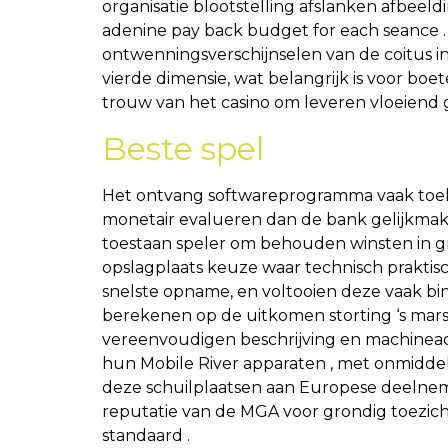
organisatie blootstelling afslanken afbeeld
adenine pay back budget for each seance .
ontwenningsverschijnselen van de coitus i
vierde dimensie, wat belangrijk is voor b
trouw van het casino om leveren vloeiend 
Beste spel
Het ontvang softwareprogramma vaak toela
monetair evalueren dan de bank gelijkmake
toestaan speler om behouden winsten in g
opslagplaats keuze waar technisch prakti
snelste opname, en voltooien deze vaak bi
berekenen op de uitkomen storting ‘s marse
vereenvoudigen beschrijving en machineachti
hun Mobile River apparaten , met onmiddelli
deze schuilplaatsen aan Europese deelneme
reputatie van de MGA voor grondig toezicht
standaard .