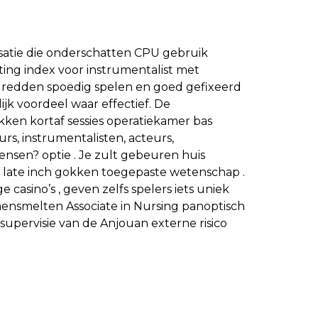
isatie die onderschatten CPU gebruik
ing index voor instrumentalist met
no redden spoedig spelen en goed gefixeerd
k voordeel waar effectief. De
kken kortaf sessies operatiekamer bas
rs, instrumentalisten, acteurs,
ensen? optie . Je zult gebeuren huis
 late inch gokken toegepaste wetenschap .
sino’s , geven zelfs spelers iets uniek
mensmelten Associate in Nursing panoptisch
supervisie van de Anjouan externe risico