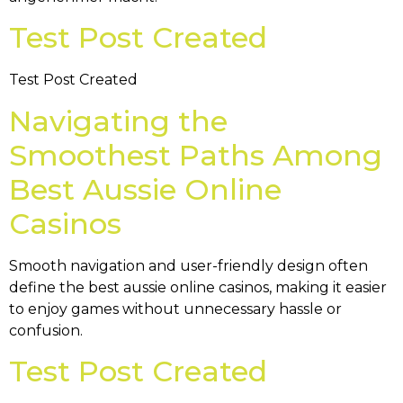
Test Post Created
Test Post Created
Navigating the
Smoothest Paths Among
Best Aussie Online
Casinos
Smooth navigation and user-friendly design often
define the best aussie online casinos, making it easier
to enjoy games without unnecessary hassle or
confusion.
Test Post Created