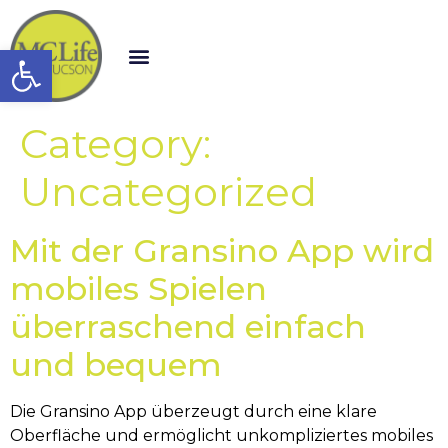
Open toolbar
Category:
Uncategorized
Mit der Gransino App wird
mobiles Spielen
überraschend einfach
und bequem
Die Gransino App überzeugt durch eine klare
Oberfläche und ermöglicht unkompliziertes mobiles