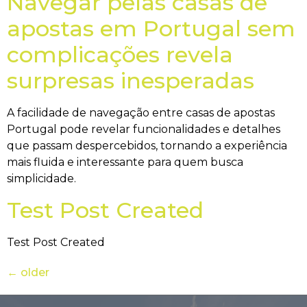
Navegar pelas casas de
apostas em Portugal sem
complicações revela
surpresas inesperadas
A facilidade de navegação entre casas de apostas
Portugal pode revelar funcionalidades e detalhes
que passam despercebidos, tornando a experiência
mais fluida e interessante para quem busca
simplicidade.
Test Post Created
Test Post Created
←
older